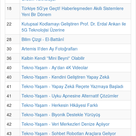
18
Türkiye 5G'ye Geçti! Haberleşmeden Akıllı Sistemlere
Yeni Bir Dönem
22
Kutupsal Kodlamayı Geliştiren Prof. Dr. Erdal Arıkan ile
5G Teknolojisi Üzerine
28
Bilim Çizgi - El-Battânî
30
Artemis II'den Ay Fotoğrafları
36
Kalbin Kendi ''Mini Beyni'' Olabilir
40
Tekno-Yaşam - Ay'dan 4K Videolar
40
Tekno-Yaşam - Kendini Geliştiren Yapay Zekâ
41
Tekno-Yaşam - Yapay Zekâ Reçete Yazmaya Başladı
41
Tekno-Yaşam - Uyku Apnesine Alternatif Çözümler
42
Tekno-Yaşam - Herkesin Hikâyesi Farklı
42
Tekno-Yaşam - Biyonik Destekle Yürüyüş
42
Tekno-Yaşam - Veri Merkezleri Denize Açılıyor
43
Tekno-Yaşam - Sohbet Robotları Araçlara Geliyor