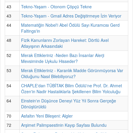
43
Tekno-Yaşam - Otonom Çöpçü Tekne
43
Tekno-Yaşam - Gmail Adres Değiştirmeye İzin Veriyor
44
Matematiğin Nobel'i Abel Ödülü Sayı Kuramcısı Gerd
Faltings'in
48
Fizik Kanunlarını Zorlayan Hareket: Dörtlü Axel
Atlayışının Arkasındaki
52
Merak Ettikleriniz -Neden Bazı İnsanlar Alerji
Mevsiminde Uykulu Hisseder?
53
Merak Ettikleriniz - Karanlık Madde Görünmüyorsa Var
Olduğunu Nasıl Bilebiliyoruz?
54
CHAPLE'dan TÜBİTAK Bilim Ödülü'ne Prof. Dr. Ahmet
Özen'in Nadir Hastalıklarla Şekillenen Bilim Yolculuğu
64
Einstein'ın Düşünce Deneyi Yüz Yıl Sonra Gerçeğe
Dönüştürüldü
70
Asfaltın Yeni Bileşeni: Algler
72
Arşimet Palimpsestinin Kayıp Sayfası Bulundu