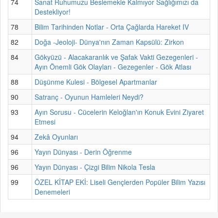
74
Sanat Ruhumuzu Beslemekle Kalmıyor Sağlığımızı da
Destekliyor!
78
Bilim Tarihinden Notlar - Orta Çağlarda Hareket IV
82
Doğa -Jeoloji- Dünya'nın Zaman Kapsülü: Zirkon
84
Gökyüzü - Alacakaranlık ve Şafak Vakti Gezegenleri -
Ayın Önemli Gök Olayları - Gezegenler - Gök Atlası
88
Düşünme Kulesi - Bölgesel Apartmanlar
90
Satranç - Oyunun Hamleleri Neydi?
93
Ayın Sorusu - Cücelerin Keloğlan'ın Konuk Evini Ziyaret
Etmesi
94
Zekâ Oyunları
96
Yayın Dünyası - Derin Öğrenme
96
Yayın Dünyası - Çizgi Bilim Nikola Tesla
99
ÖZEL KİTAP EKİ: Liseli Gençlerden Popüler Bilim Yazısı
Denemeleri