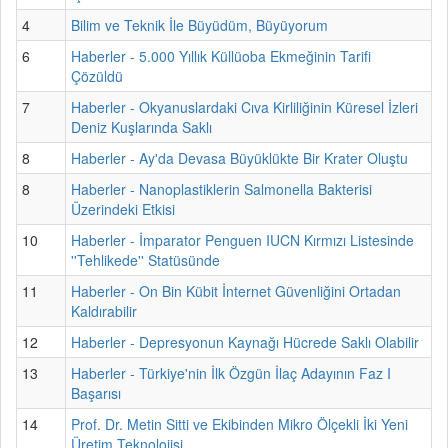
4
Bilim ve Teknik İle Büyüdüm, Büyüyorum
6
Haberler - 5.000 Yıllık Küllüoba Ekmeğinin Tarifi
Çözüldü
7
Haberler - Okyanuslardaki Cıva Kirliliğinin Küresel İzleri
Deniz Kuşlarında Saklı
8
Haberler - Ay'da Devasa Büyüklükte Bir Krater Oluştu
8
Haberler - Nanoplastiklerin Salmonella Bakterisi
Üzerindeki Etkisi
10
Haberler - İmparator Penguen IUCN Kırmızı Listesinde
''Tehlikede'' Statüsünde
11
Haberler - On Bin Kübit İnternet Güvenliğini Ortadan
Kaldırabilir
12
Haberler - Depresyonun Kaynağı Hücrede Saklı Olabilir
13
Haberler - Türkiye'nin İlk Özgün İlaç Adayının Faz I
Başarısı
14
Prof. Dr. Metin Sitti ve Ekibinden Mikro Ölçekli İki Yeni
Üretim Teknolojisi