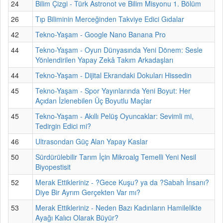
24
Bilim Çizgi - Türk Astronot ve Bilim Misyonu 1. Bölüm
26
Tıp Biliminin Merceğinden Takviye Edici Gıdalar
42
Tekno-Yaşam - Google Nano Banana Pro
44
Tekno-Yaşam - Oyun Dünyasında Yeni Dönem: Sesle
Yönlendirilen Yapay Zekâ Takım Arkadaşları
44
Tekno-Yaşam - Dijital Ekrandaki Dokuları Hissedin
45
Tekno-Yaşam - Spor Yayınlarında Yeni Boyut: Her
Açıdan İzlenebilen Üç Boyutlu Maçlar
45
Tekno-Yaşam - Akıllı Pelüş Oyuncaklar: Sevimli mi,
Tedirgin Edici mi?
46
Ultrasondan Güç Alan Yapay Kaslar
50
Sürdürülebilir Tarım İçin Mikroalg Temelli Yeni Nesil
Biyopestisit
52
Merak Ettikleriniz - ?Gece Kuşu? ya da ?Sabah İnsanı?
Diye Bir Ayrım Gerçekten Var mı?
53
Merak Ettikleriniz - Neden Bazı Kadınların Hamilelikte
Ayağı Kalıcı Olarak Büyür?