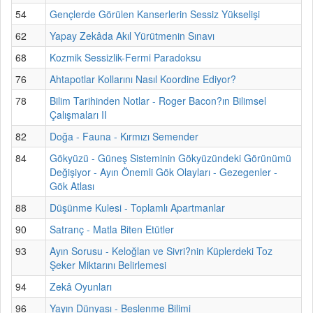
54
Gençlerde Görülen Kanserlerin Sessiz Yükselişi
62
Yapay Zekâda Akıl Yürütmenin Sınavı
68
Kozmik Sessizlik-Fermi Paradoksu
76
Ahtapotlar Kollarını Nasıl Koordine Ediyor?
78
Bilim Tarihinden Notlar - Roger Bacon?ın Bilimsel
Çalışmaları II
82
Doğa - Fauna - Kırmızı Semender
84
Gökyüzü - Güneş Sisteminin Gökyüzündeki Görünümü
Değişiyor - Ayın Önemli Gök Olayları - Gezegenler -
Gök Atlası
88
Düşünme Kulesi - Toplamlı Apartmanlar
90
Satranç - Matla Biten Etütler
93
Ayın Sorusu - Keloğlan ve Sivri?nin Küplerdeki Toz
Şeker Miktarını Belirlemesi
94
Zekâ Oyunları
96
Yayın Dünyası - Beslenme Bilimi