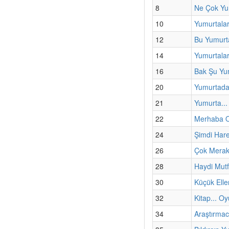
8
Ne Çok Yu
10
Yumurtalar
12
Bu Yumurta
14
Yumurtalar
16
Bak Şu Yu
20
Yumurtada
21
Yumurta... 
22
Merhaba O
24
Şimdi Har
26
Çok Merak
28
Haydi Mut
30
Küçük Elle
32
Kitap... Oy
34
Araştırmac