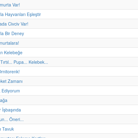
murta Var!
la Hayvanları Eşleştir
da Civciv Var!
la Bir Deney
murtalara!
n Kelebeğe
Tırtıl... Pupa... Kelebek...
rnitorenk!
eket Zamanı
 Ediyorum
fağa
r İşbaşında
un... Öneri...
ı Tavuk