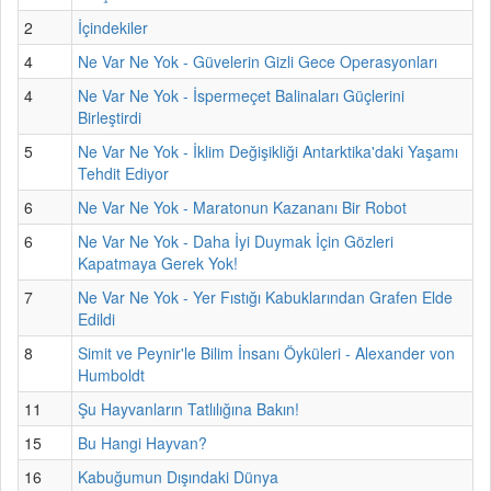
2
İçindekiler
4
Ne Var Ne Yok - Güvelerin Gizli Gece Operasyonları
4
Ne Var Ne Yok - İspermeçet Balinaları Güçlerini
Birleştirdi
5
Ne Var Ne Yok - İklim Değişikliği Antarktika'daki Yaşamı
Tehdit Ediyor
6
Ne Var Ne Yok - Maratonun Kazananı Bir Robot
6
Ne Var Ne Yok - Daha İyi Duymak İçin Gözleri
Kapatmaya Gerek Yok!
7
Ne Var Ne Yok - Yer Fıstığı Kabuklarından Grafen Elde
Edildi
8
Simit ve Peynir'le Bilim İnsanı Öyküleri - Alexander von
Humboldt
11
Şu Hayvanların Tatlılığına Bakın!
15
Bu Hangi Hayvan?
16
Kabuğumun Dışındaki Dünya