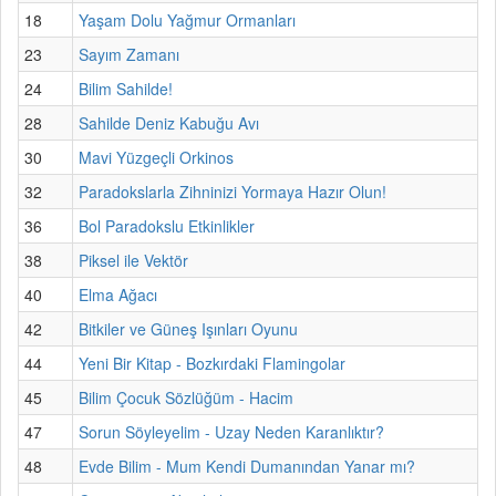
18
Yaşam Dolu Yağmur Ormanları
23
Sayım Zamanı
24
Bilim Sahilde!
28
Sahilde Deniz Kabuğu Avı
30
Mavi Yüzgeçli Orkinos
32
Paradokslarla Zihninizi Yormaya Hazır Olun!
36
Bol Paradokslu Etkinlikler
38
Piksel ile Vektör
40
Elma Ağacı
42
Bitkiler ve Güneş Işınları Oyunu
44
Yeni Bir Kitap - Bozkırdaki Flamingolar
45
Bilim Çocuk Sözlüğüm - Hacim
47
Sorun Söyleyelim - Uzay Neden Karanlıktır?
48
Evde Bilim - Mum Kendi Dumanından Yanar mı?