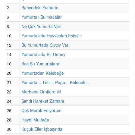
2
Bahçedeki Yumurta
6
Yumurtalı Bulmacalar
8
Ne Çok Yumurta Var!
10
Yumurtalarla Hayvanları Eşleştir
12
Bu Yumurtada Civciv Var!
14
Yumurtalarla Bir Deney
16
Bak Şu Yumurtalara!
20
Yumurtadan Kelebeğe
21
Yumurta... Tırtıl... Pupa... Kelebek...
22
Merhaba Ornitorenk!
24
Şimdi Hareket Zamanı
26
Çok Merak Ediyorum
28
Haydi Mutfağa
30
Küçük Eller İşbaşında