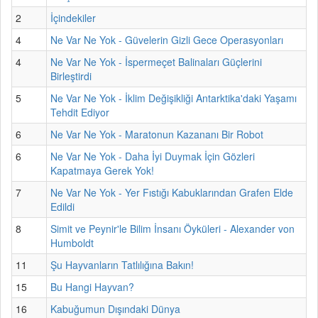
2
İçindekiler
4
Ne Var Ne Yok - Güvelerin Gizli Gece Operasyonları
4
Ne Var Ne Yok - İspermeçet Balinaları Güçlerini
Birleştirdi
5
Ne Var Ne Yok - İklim Değişikliği Antarktika'daki Yaşamı
Tehdit Ediyor
6
Ne Var Ne Yok - Maratonun Kazananı Bir Robot
6
Ne Var Ne Yok - Daha İyi Duymak İçin Gözleri
Kapatmaya Gerek Yok!
7
Ne Var Ne Yok - Yer Fıstığı Kabuklarından Grafen Elde
Edildi
8
Simit ve Peynir'le Bilim İnsanı Öyküleri - Alexander von
Humboldt
11
Şu Hayvanların Tatlılığına Bakın!
15
Bu Hangi Hayvan?
16
Kabuğumun Dışındaki Dünya