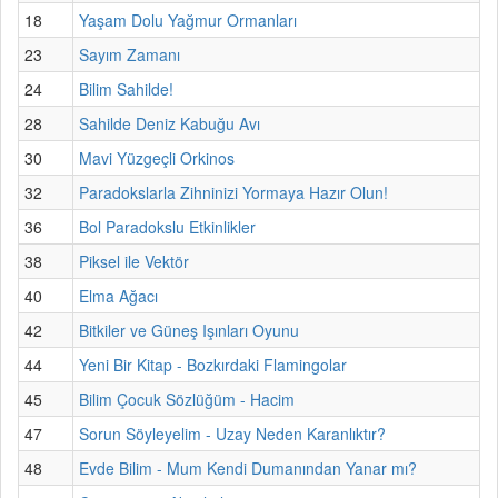
18
Yaşam Dolu Yağmur Ormanları
23
Sayım Zamanı
24
Bilim Sahilde!
28
Sahilde Deniz Kabuğu Avı
30
Mavi Yüzgeçli Orkinos
32
Paradokslarla Zihninizi Yormaya Hazır Olun!
36
Bol Paradokslu Etkinlikler
38
Piksel ile Vektör
40
Elma Ağacı
42
Bitkiler ve Güneş Işınları Oyunu
44
Yeni Bir Kitap - Bozkırdaki Flamingolar
45
Bilim Çocuk Sözlüğüm - Hacim
47
Sorun Söyleyelim - Uzay Neden Karanlıktır?
48
Evde Bilim - Mum Kendi Dumanından Yanar mı?