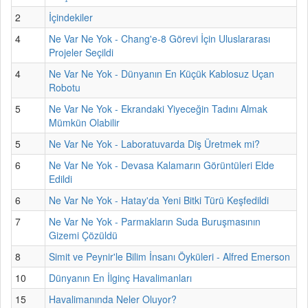
2
İçindekiler
4
Ne Var Ne Yok - Chang'e-8 Görevi İçin Uluslararası
Projeler Seçildi
4
Ne Var Ne Yok - Dünyanın En Küçük Kablosuz Uçan
Robotu
5
Ne Var Ne Yok - Ekrandaki Yiyeceğin Tadını Almak
Mümkün Olabilir
5
Ne Var Ne Yok - Laboratuvarda Diş Üretmek mi?
6
Ne Var Ne Yok - Devasa Kalamarın Görüntüleri Elde
Edildi
6
Ne Var Ne Yok - Hatay'da Yeni Bitki Türü Keşfedildi
7
Ne Var Ne Yok - Parmakların Suda Buruşmasının
Gizemi Çözüldü
8
Simit ve Peynir'le Bilim İnsanı Öyküleri - Alfred Emerson
10
Dünyanın En İlginç Havalimanları
15
Havalimanında Neler Oluyor?