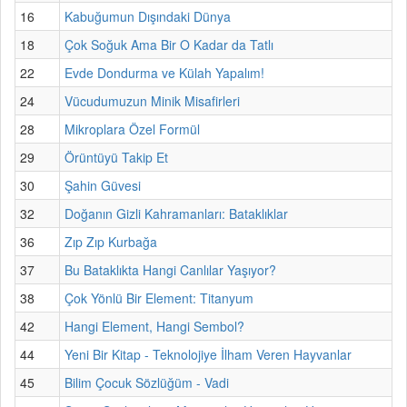
16
Kabuğumun Dışındaki Dünya
18
Çok Soğuk Ama Bir O Kadar da Tatlı
22
Evde Dondurma ve Külah Yapalım!
24
Vücudumuzun Minik Misafirleri
28
Mikroplara Özel Formül
29
Örüntüyü Takip Et
30
Şahin Güvesi
32
Doğanın Gizli Kahramanları: Bataklıklar
36
Zıp Zıp Kurbağa
37
Bu Bataklıkta Hangi Canlılar Yaşıyor?
38
Çok Yönlü Bir Element: Titanyum
42
Hangi Element, Hangi Sembol?
44
Yeni Bir Kitap - Teknolojiye İlham Veren Hayvanlar
45
Bilim Çocuk Sözlüğüm - Vadi