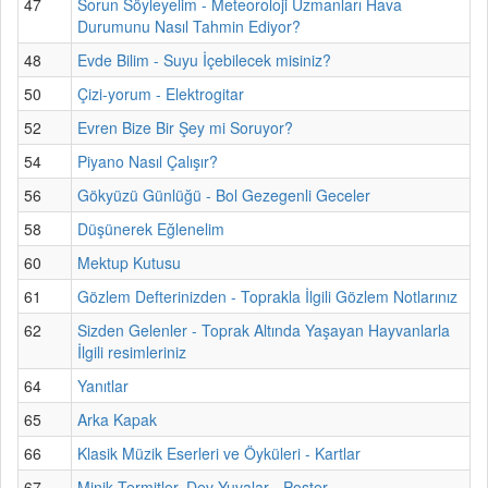
47
Sorun Söyleyelim - Meteoroloji Uzmanları Hava
Durumunu Nasıl Tahmin Ediyor?
48
Evde Bilim - Suyu İçebilecek misiniz?
50
Çizi-yorum - Elektrogitar
52
Evren Bize Bir Şey mi Soruyor?
54
Piyano Nasıl Çalışır?
56
Gökyüzü Günlüğü - Bol Gezegenli Geceler
58
Düşünerek Eğlenelim
60
Mektup Kutusu
61
Gözlem Defterinizden - Toprakla İlgili Gözlem Notlarınız
62
Sizden Gelenler - Toprak Altında Yaşayan Hayvanlarla
İlgili resimleriniz
64
Yanıtlar
65
Arka Kapak
66
Klasik Müzik Eserleri ve Öyküleri - Kartlar
67
Minik Termitler, Dev Yuvalar - Poster