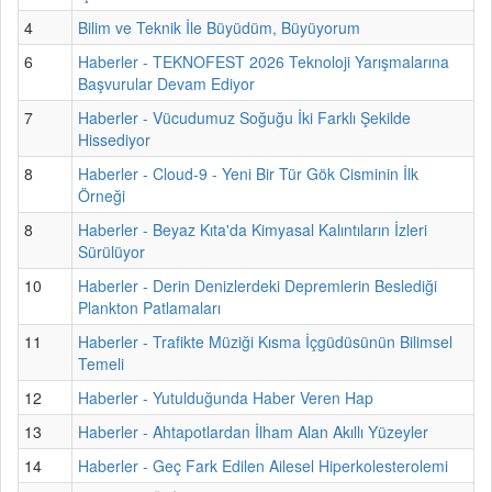
4
Bilim ve Teknik İle Büyüdüm, Büyüyorum
6
Haberler - TEKNOFEST 2026 Teknoloji Yarışmalarına
Başvurular Devam Ediyor
7
Haberler - Vücudumuz Soğuğu İki Farklı Şekilde
Hissediyor
8
Haberler - Cloud-9 - Yeni Bir Tür Gök Cisminin İlk
Örneği
8
Haberler - Beyaz Kıta'da Kimyasal Kalıntıların İzleri
Sürülüyor
10
Haberler - Derin Denizlerdeki Depremlerin Beslediği
Plankton Patlamaları
11
Haberler - Trafikte Müziği Kısma İçgüdüsünün Bilimsel
Temeli
12
Haberler - Yutulduğunda Haber Veren Hap
13
Haberler - Ahtapotlardan İlham Alan Akıllı Yüzeyler
14
Haberler - Geç Fark Edilen Ailesel Hiperkolesterolemi