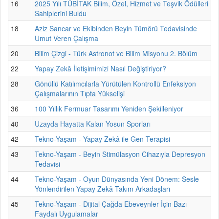
16
2025 Yılı TÜBİTAK Bilim, Özel, Hizmet ve Teşvik Ödülleri
Sahiplerini Buldu
18
Aziz Sancar ve Ekibinden Beyin Tümörü Tedavisinde
Umut Veren Çalışma
20
Bilim Çizgi - Türk Astronot ve Bilim Misyonu 2. Bölüm
22
Yapay Zekâ İletişimimizi Nasıl Değiştiriyor?
28
Gönüllü Katılımcılarla Yürütülen Kontrollü Enfeksiyon
Çalışmalarının Tıpta Yükselişi
36
100 Yıllık Fermuar Tasarımı Yeniden Şekilleniyor
40
Uzayda Hayatta Kalan Yosun Sporları
42
Tekno-Yaşam - Yapay Zekâ ile Gen Terapisi
43
Tekno-Yaşam - Beyin Stimülasyon Cihazıyla Depresyon
Tedavisi
44
Tekno-Yaşam - Oyun Dünyasında Yeni Dönem: Sesle
Yönlendirilen Yapay Zekâ Takım Arkadaşları
45
Tekno-Yaşam - Dijital Çağda Ebeveynler İçin Bazı
Faydalı Uygulamalar