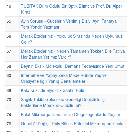
46
TÜBİTAK Bilim Ödülü Bir Optik Bilimciye Prof. Dr. Alper
Kiraz
55
Ayın Sorusu - Cücelerin Verilmiş Diziyi Aynı Tahtaya
Ters Yönde Yazması
56
Merak Ettikleriniz - Yolculuk Sırasında Neden Uykumuz
Gelir?
57
Merak Ettikleriniz - Neden Tamamen Tokken Bile Tatlıya
Her Zaman Yerimiz Vardır?
58
Beynin Eksik Molekülü: Demans Tedavisinde Yeni Umut
60
İnternette ve Yapay Zekâ Modellerinde Yaş ve
Cinsiyetle İlgili Yanlış Genellemeler
68
Kalp Krizinde Biyolojik Saatin Rolü
70
Sağlık Takibi Gelecekte Genetiği Değiştirilmiş
Bakterilerle Mümkün Olabilir mi?
74
Bulut Mikroorganizmaları ve Ötegezegenlerde Yaşam
76
Genetiği Değiştirilmiş Böcek Patojeni Mikroorganizmalar