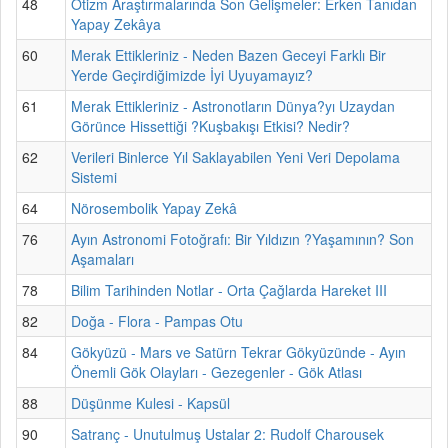
48
Otizm Araştırmalarında Son Gelişmeler: Erken Tanıdan
Yapay Zekâya
60
Merak Ettikleriniz - Neden Bazen Geceyi Farklı Bir
Yerde Geçirdiğimizde İyi Uyuyamayız?
61
Merak Ettikleriniz - Astronotların Dünya?yı Uzaydan
Görünce Hissettiği ?Kuşbakışı Etkisi? Nedir?
62
Verileri Binlerce Yıl Saklayabilen Yeni Veri Depolama
Sistemi
64
Nörosembolik Yapay Zekâ
76
Ayın Astronomi Fotoğrafı: Bir Yıldızın ?Yaşamının? Son
Aşamaları
78
Bilim Tarihinden Notlar - Orta Çağlarda Hareket III
82
Doğa - Flora - Pampas Otu
84
Gökyüzü - Mars ve Satürn Tekrar Gökyüzünde - Ayın
Önemli Gök Olayları - Gezegenler - Gök Atlası
88
Düşünme Kulesi - Kapsül
90
Satranç - Unutulmuş Ustalar 2: Rudolf Charousek