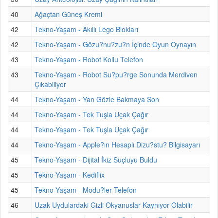
40
Ağaçtan Güneş Kremi
42
Tekno-Yaşam - Akıllı Lego Blokları
42
Tekno-Yaşam - Gözu?nu?zu?n İçinde Oyun Oynayın
43
Tekno-Yaşam - Robot Kollu Telefon
43
Tekno-Yaşam - Robot Su?pu?rge Sonunda Merdiven
Çıkabiliyor
44
Tekno-Yaşam - Yan Gözle Bakmaya Son
44
Tekno-Yaşam - Tek Tuşla Uçak Çağır
44
Tekno-Yaşam - Tek Tuşla Uçak Çağır
44
Tekno-Yaşam - Apple?ın Hesaplı Dizu?stu? Bilgisayarı
45
Tekno-Yaşam - Dijital İkiz Suçluyu Buldu
45
Tekno-Yaşam - Kediflix
45
Tekno-Yaşam - Modu?ler Telefon
46
Uzak Uydulardaki Gizli Okyanuslar Kaynıyor Olabilir