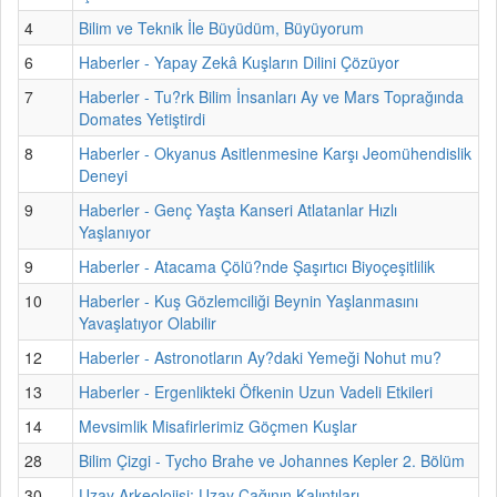
4
Bilim ve Teknik İle Büyüdüm, Büyüyorum
6
Haberler - Yapay Zekâ Kuşların Dilini Çözüyor
7
Haberler - Tu?rk Bilim İnsanları Ay ve Mars Toprağında
Domates Yetiştirdi
8
Haberler - Okyanus Asitlenmesine Karşı Jeomühendislik
Deneyi
9
Haberler - Genç Yaşta Kanseri Atlatanlar Hızlı
Yaşlanıyor
9
Haberler - Atacama Çölü?nde Şaşırtıcı Biyoçeşitlilik
10
Haberler - Kuş Gözlemciliği Beynin Yaşlanmasını
Yavaşlatıyor Olabilir
12
Haberler - Astronotların Ay?daki Yemeği Nohut mu?
13
Haberler - Ergenlikteki Öfkenin Uzun Vadeli Etkileri
14
Mevsimlik Misafirlerimiz Göçmen Kuşlar
28
Bilim Çizgi - Tycho Brahe ve Johannes Kepler 2. Bölüm
30
Uzay Arkeolojisi: Uzay Çağının Kalıntıları