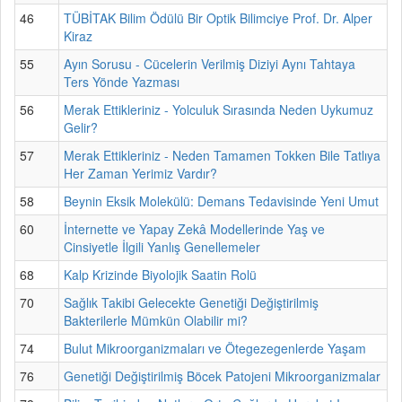
46
TÜBİTAK Bilim Ödülü Bir Optik Bilimciye Prof. Dr. Alper
Kiraz
55
Ayın Sorusu - Cücelerin Verilmiş Diziyi Aynı Tahtaya
Ters Yönde Yazması
56
Merak Ettikleriniz - Yolculuk Sırasında Neden Uykumuz
Gelir?
57
Merak Ettikleriniz - Neden Tamamen Tokken Bile Tatlıya
Her Zaman Yerimiz Vardır?
58
Beynin Eksik Molekülü: Demans Tedavisinde Yeni Umut
60
İnternette ve Yapay Zekâ Modellerinde Yaş ve
Cinsiyetle İlgili Yanlış Genellemeler
68
Kalp Krizinde Biyolojik Saatin Rolü
70
Sağlık Takibi Gelecekte Genetiği Değiştirilmiş
Bakterilerle Mümkün Olabilir mi?
74
Bulut Mikroorganizmaları ve Ötegezegenlerde Yaşam
76
Genetiği Değiştirilmiş Böcek Patojeni Mikroorganizmalar