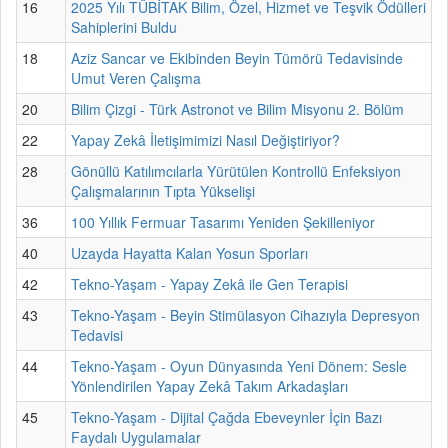
16
2025 Yılı TÜBİTAK Bilim, Özel, Hizmet ve Teşvik Ödülleri
Sahiplerini Buldu
18
Aziz Sancar ve Ekibinden Beyin Tümörü Tedavisinde
Umut Veren Çalışma
20
Bilim Çizgi - Türk Astronot ve Bilim Misyonu 2. Bölüm
22
Yapay Zekâ İletişimimizi Nasıl Değiştiriyor?
28
Gönüllü Katılımcılarla Yürütülen Kontrollü Enfeksiyon
Çalışmalarının Tıpta Yükselişi
36
100 Yıllık Fermuar Tasarımı Yeniden Şekilleniyor
40
Uzayda Hayatta Kalan Yosun Sporları
42
Tekno-Yaşam - Yapay Zekâ ile Gen Terapisi
43
Tekno-Yaşam - Beyin Stimülasyon Cihazıyla Depresyon
Tedavisi
44
Tekno-Yaşam - Oyun Dünyasında Yeni Dönem: Sesle
Yönlendirilen Yapay Zekâ Takım Arkadaşları
45
Tekno-Yaşam - Dijital Çağda Ebeveynler İçin Bazı
Faydalı Uygulamalar