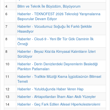
4
Bilim ve Teknik İle Büyüdüm, Büyüyorum
6
Haberler - TEKNOFEST 2026 Teknoloji Yarışmalarına
Başvurular Devam Ediyor
7
Haberler - Vücudumuz Soğuğu İki Farklı Şekilde
Hissediyor
8
Haberler - Cloud-9 - Yeni Bir Tür Gök Cisminin İlk
Örneği
8
Haberler - Beyaz Kıta'da Kimyasal Kalıntıların İzleri
Sürülüyor
10
Haberler - Derin Denizlerdeki Depremlerin Beslediği
Plankton Patlamaları
11
Haberler - Trafikte Müziği Kısma İçgüdüsünün Bilimsel
Temeli
12
Haberler - Yutulduğunda Haber Veren Hap
13
Haberler - Ahtapotlardan İlham Alan Akıllı Yüzeyler
14
Haberler - Geç Fark Edilen Ailesel Hiperkolesterolemi