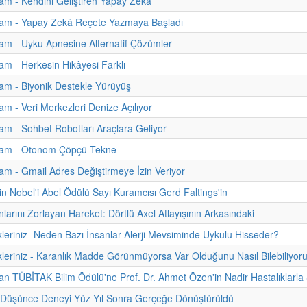
m - Kendini Geliştiren Yapay Zekâ
am - Yapay Zekâ Reçete Yazmaya Başladı
m - Uyku Apnesine Alternatif Çözümler
m - Herkesin Hikâyesi Farklı
am - Biyonik Destekle Yürüyüş
m - Veri Merkezleri Denize Açılıyor
m - Sohbet Robotları Araçlara Geliyor
am - Otonom Çöpçü Tekne
m - Gmail Adres Değiştirmeye İzin Veriyor
n Nobel'i Abel Ödülü Sayı Kuramcısı Gerd Faltings'in
nlarını Zorlayan Hareket: Dörtlü Axel Atlayışının Arkasındaki
kleriniz -Neden Bazı İnsanlar Alerji Mevsiminde Uykulu Hisseder?
kleriniz - Karanlık Madde Görünmüyorsa Var Olduğunu Nasıl Bilebiliyor
 TÜBİTAK Bilim Ödülü'ne Prof. Dr. Ahmet Özen'in Nadir Hastalıklarla Ş
n Düşünce Deneyi Yüz Yıl Sonra Gerçeğe Dönüştürüldü