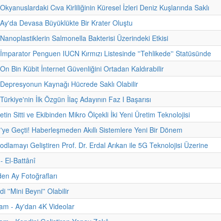
Okyanuslardaki Cıva Kirliliğinin Küresel İzleri Deniz Kuşlarında Saklı
 Ay'da Devasa Büyüklükte Bir Krater Oluştu
 Nanoplastiklerin Salmonella Bakterisi Üzerindeki Etkisi
 İmparator Penguen IUCN Kırmızı Listesinde ''Tehlikede'' Statüsünde
On Bin Kübit İnternet Güvenliğini Ortadan Kaldırabilir
 Depresyonun Kaynağı Hücrede Saklı Olabilir
Türkiye'nin İlk Özgün İlaç Adayının Faz I Başarısı
etin Sitti ve Ekibinden Mikro Ölçekli İki Yeni Üretim Teknolojisi
'ye Geçti! Haberleşmeden Akıllı Sistemlere Yeni Bir Dönem
odlamayı Geliştiren Prof. Dr. Erdal Arıkan ile 5G Teknolojisi Üzerine
 - El-Battânî
den Ay Fotoğrafları
i ''Mini Beyni'' Olabilir
am - Ay'dan 4K Videolar