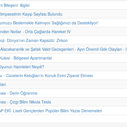
ni Bileşeni: Algler
limpsestinin Kayıp Sayfası Bulundu
muzu Beslemekle Kalmıyor Sağlığımızı da Destekliyor!
hinden Notlar - Orta Çağlarda Hareket IV
oji- Dünya'nın Zaman Kapsülü: Zirkon
Alacakaranlık ve Şafak Vakti Gezegenleri - Ayın Önemli Gök Olayları - 
ulesi - Bölgesel Apartmanlar
Oyunun Hamleleri Neydi?
u - Cücelerin Keloğlan'ın Konuk Evini Ziyaret Etmesi
ları
yası - Derin Öğrenme
ası - Çizgi Bilim Nikola Tesla
 EKİ: Liseli Gençlerden Popüler Bilim Yazısı Denemeleri