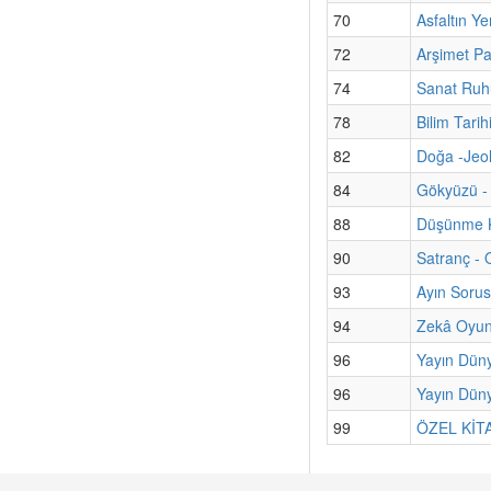
70
Asfaltın Ye
72
Arşimet Pa
74
Sanat Ruhu
78
Bilim Tari
82
Doğa -Jeol
84
Gökyüzü - 
88
Düşünme K
90
Satranç - 
93
Ayın Sorus
94
Zekâ Oyun
96
Yayın Dün
96
Yayın Düny
99
ÖZEL KİTAP