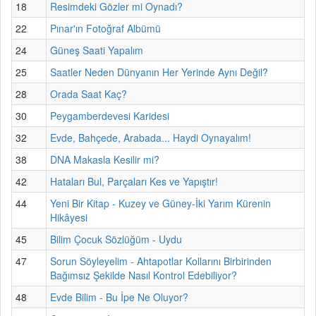
18
Resimdeki Gözler mi Oynadı?
22
Pınar'ın Fotoğraf Albümü
24
Güneş Saati Yapalım
25
Saatler Neden Dünyanın Her Yerinde Aynı Değil?
28
Orada Saat Kaç?
30
Peygamberdevesi Karidesi
32
Evde, Bahçede, Arabada... Haydi Oynayalım!
38
DNA Makasla Kesilir mi?
42
Hataları Bul, Parçaları Kes ve Yapıştır!
44
Yeni Bir Kitap - Kuzey ve Güney-İki Yarım Kürenin
Hikâyesi
45
Bilim Çocuk Sözlüğüm - Uydu
47
Sorun Söyleyelim - Ahtapotlar Kollarını Birbirinden
Bağımsız Şekilde Nasıl Kontrol Edebiliyor?
48
Evde Bilim - Bu İpe Ne Oluyor?