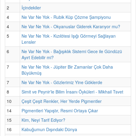
2
İçindekiler
4
Ne Var Ne Yok - Rubik Küp Çözme Şampiyonu
4
Ne Var Ne Yok - Okyanuslar Giderek Kararıyor mu?
5
Ne Var Ne Yok - Kızılötesi Işığı Görmeyi Sağlayan
Lensler
6
Ne Var Ne Yok - Bağışıklık Sistemi Gece ile Gündüzü
Ayırt Edebilir mi?
7
Ne Var Ne Yok - Jüpiter Bir Zamanlar Çok Daha
Büyükmüş
7
Ne Var Ne Yok - Gözlerimiz Yine Göklerde
8
Simit ve Peynir'le Bilim İnsanı Öyküleri - Mikhail Tsvet
10
Çeşit Çeşit Renkler, Her Yerde Pigmentler
14
Pigmentleri Yapıştır, Resmi Ortaya Çıkar
15
Kim, Neyi Tarif Ediyor?
16
Kabuğumun Dışındaki Dünya