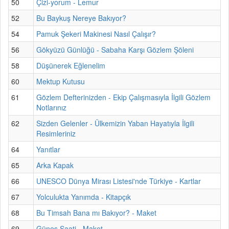
50
Çizi-yorum - Lemur
52
Bu Baykuş Nereye Bakıyor?
54
Pamuk Şekeri Makinesi Nasıl Çalışır?
56
Gökyüzü Günlüğü - Sabaha Karşı Gözlem Şöleni
58
Düşünerek Eğlenelim
60
Mektup Kutusu
61
Gözlem Defterinizden - Ekip Çalışmasıyla İlgili Gözlem
Notlarınız
62
Sizden Gelenler - Ülkemizin Yaban Hayatıyla İlgili
Resimleriniz
64
Yanıtlar
65
Arka Kapak
66
UNESCO Dünya Mirası Listesi'nde Türkiye - Kartlar
67
Yolculukta Yanımda - Kitapçık
68
Bu Timsah Bana mı Bakıyor? - Maket
69
Güneş Saati - Maket