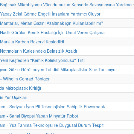
- Bağırsak Mikrobiyomu Vücudumuzun Kanserle Savaşmasına Yardımcı O
 Yapay Zekâ Görme Engelli İnsanlara Yardımcı Oluyor
Mantarlar, Metan Gazını Azaltmak için Kullanılabilir mi?
 Nadir Görülen Kemik Hastalığı İçin Umut Veren Çalışma
 Mars'ta Karbon Rezervi Keşfedildi
Nötrinoların Kütlesindeki Belirsizlik Azaldı
Yeni Keşfedilen ''Kemik Koleksiyoncusu'' Tırtıl
ğının Gözle Görülmeyen Tehdidi Mikroplastikler Sınır Tanımıyor
i - Wilhelm Conrad Röntgen
da Mikroplastik Kirliliği
in Yer Uçakları
m - Sodyum İyon Pil Teknolojisine Sahip ilk Powerbank
am - Sanal Biyopsi Yapan Minyatür Robot
m - Yüz Tanıma Teknolojisi ile Duygusal Durum Tespiti