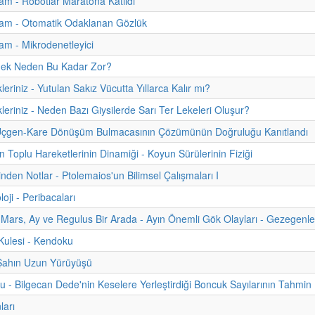
m - Robotlar Maratona Katıldı
am - Otomatik Odaklanan Gözlük
m - Mikrodenetleyici
ek Neden Bu Kadar Zor?
leriniz - Yutulan Sakız Vücutta Yıllarca Kalır mı?
kleriniz - Neden Bazı Giysilerde Sarı Ter Lekeleri Oluşur?
k Üçgen-Kare Dönüşüm Bulmacasının Çözümünün Doğruluğu Kanıtlandı
n Toplu Hareketlerinin Dinamiği - Koyun Sürülerinin Fiziği
inden Notlar - Ptolemaios'un Bilimsel Çalışmaları I
oji - Peribacaları
Mars, Ay ve Regulus Bir Arada - Ayın Önemli Gök Olayları - Gezegenler
ulesi - Kendoku
 Şahın Uzun Yürüyüşü
u - Bilgecan Dede'nin Keselere Yerleştirdiği Boncuk Sayılarının Tahmin
ları