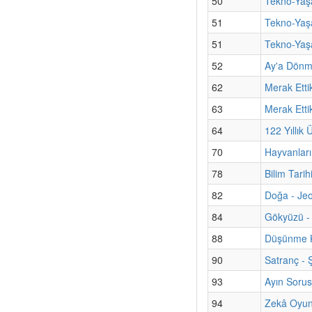
50
Tekno-Yaşa
51
Tekno-Yaş
51
Tekno-Yaşa
52
Ay'a Dönm
62
Merak Ettik
63
Merak Etti
64
122 Yıllı
70
Hayvanları
78
Bilim Tarih
82
Doğa - Jeol
84
Gökyüzü - 
88
Düşünme K
90
Satranç -
93
Ayın Sorus
94
Zekâ Oyun