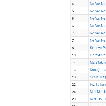
4
Ne Var Ne 
5
Ne Var Ne 
6
Ne Var Ne 
6
Ne Var Ne 
7
Ne Var Ne 
7
Ne Var Ne 
8
Simit ve Pe
10
Görevimiz
14
Mars'taki M
16
Kabuğumun
18
Sesin Yeti
22
Hız Tutkun
24
Mırıl Mırıl
29
Kedi Dolu