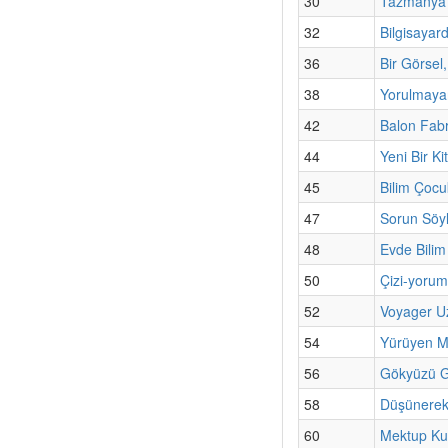
30
Tazmanya 
32
Bilgisayar
36
Bir Görsel
38
Yorulmayan
42
Balon Fabr
44
Yeni Bir Ki
45
Bilim Çocu
47
Sorun Söyl
48
Evde Bilim
50
Çizi-yorum 
52
Voyager Uz
54
Yürüyen Me
56
Gökyüzü G
58
Düşünerek
60
Mektup Ku