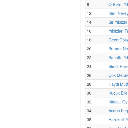
8
O Bizim Yı
12
Kim, Nere
14
Bir Yıldızı
16
Yıldızlar, 
18
Gece Göky
20
Burada Ne
22
Sanatta Yıl
24
Şimdi Har
26
Çok Merak
28
Haydi Mut
30
Küçük Elle
32
Kitap... Oy
34
Acaba bug
35
Hareketli Y