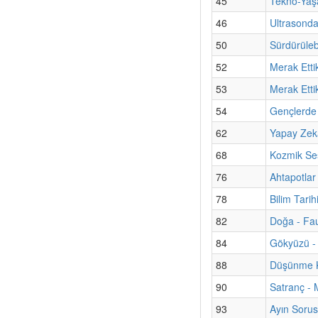
45
Tekno-Yaşa
46
Ultrasond
50
Sürdürülebi
52
Merak Etti
53
Merak Etti
54
Gençlerde 
62
Yapay Zekâ
68
Kozmik Ses
76
Ahtapotlar
78
Bilim Tari
82
Doğa - Fa
84
Gökyüzü - 
88
Düşünme Ku
90
Satranç - M
93
Ayın Sorus