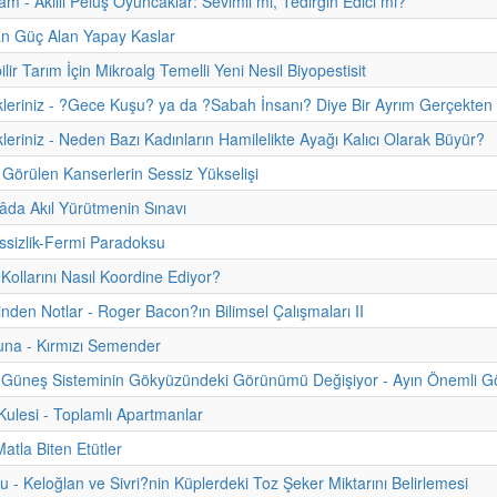
m - Akıllı Pelüş Oyuncaklar: Sevimli mi, Tedirgin Edici mi?
an Güç Alan Yapay Kaslar
lir Tarım İçin Mikroalg Temelli Yeni Nesil Biyopestisit
kleriniz - ?Gece Kuşu? ya da ?Sabah İnsanı? Diye Bir Ayrım Gerçekten
kleriniz - Neden Bazı Kadınların Hamilelikte Ayağı Kalıcı Olarak Büyür?
Görülen Kanserlerin Sessiz Yükselişi
da Akıl Yürütmenin Sınavı
sizlik-Fermi Paradoksu
 Kollarını Nasıl Koordine Ediyor?
hinden Notlar - Roger Bacon?ın Bilimsel Çalışmaları II
una - Kırmızı Semender
Güneş Sisteminin Gökyüzündeki Görünümü Değişiyor - Ayın Önemli Gök
lesi - Toplamlı Apartmanlar
atla Biten Etütler
u - Keloğlan ve Sivri?nin Küplerdeki Toz Şeker Miktarını Belirlemesi