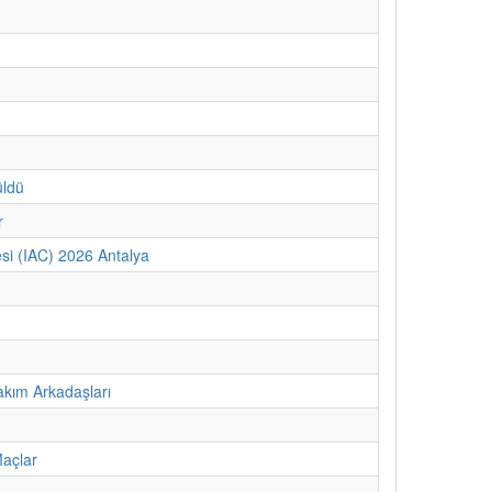
üldü
r
si (IAC) 2026 Antalya
kım Arkadaşları
Maçlar