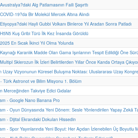
Avustralya?daki Alg Patlamasının Faili Şaşırttı
 COVID-19?da Bir Molekül Mercek Altına Alındı
 Etiyopya?daki Hayli Gubbi Volkanı Binlerce Yıl Aradan Sonra Patladı
 H5N5 Kuş Gribi Türü İlk Kez İnsanda Görüldü
 2025 En Sıcak İkinci Yıl Olma Yolunda
 Kaynağı Karanlık Madde Olan Gama Işınlarının Tespit Edildiği Öne Sür
Multipl Sklerozun İlk İzleri Belirtilerden Yıllar Önce Kanda Ortaya Çıkıyo
n Uzay Vizyonunun Küresel Buluşma Noktası: Uluslararası Uzay Kongre
i - Türk Astronot ve Bilim Misyonu 1. Bölüm
nin Merceğinden Takviye Edici Gıdalar
am - Google Nano Banana Pro
am - Oyun Dünyasında Yeni Dönem: Sesle Yönlendirilen Yapay Zekâ Ta
m - Dijital Ekrandaki Dokuları Hissedin
m - Spor Yayınlarında Yeni Boyut: Her Açıdan İzlenebilen Üç Boyutlu 