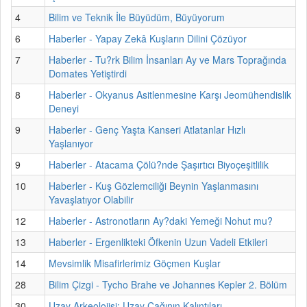
4
Bilim ve Teknik İle Büyüdüm, Büyüyorum
6
Haberler - Yapay Zekâ Kuşların Dilini Çözüyor
7
Haberler - Tu?rk Bilim İnsanları Ay ve Mars Toprağında
Domates Yetiştirdi
8
Haberler - Okyanus Asitlenmesine Karşı Jeomühendislik
Deneyi
9
Haberler - Genç Yaşta Kanseri Atlatanlar Hızlı
Yaşlanıyor
9
Haberler - Atacama Çölü?nde Şaşırtıcı Biyoçeşitlilik
10
Haberler - Kuş Gözlemciliği Beynin Yaşlanmasını
Yavaşlatıyor Olabilir
12
Haberler - Astronotların Ay?daki Yemeği Nohut mu?
13
Haberler - Ergenlikteki Öfkenin Uzun Vadeli Etkileri
14
Mevsimlik Misafirlerimiz Göçmen Kuşlar
28
Bilim Çizgi - Tycho Brahe ve Johannes Kepler 2. Bölüm
30
Uzay Arkeolojisi: Uzay Çağının Kalıntıları