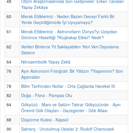
48
Otizm Araştırmalarında Son Gelişmeler: Erken Tanıdan
Yapay Zekâya
60
Merak Ettikleriniz - Neden Bazen Geceyi Farklı Bir
Yerde Geçirdiğimizde İyi Uyuyamayız?
61
Merak Ettikleriniz - Astronotların Dünya?yı Uzaydan
Görünce Hissettiği ?Kuşbakışı Etkisi? Nedir?
62
Verileri Binlerce Yıl Saklayabilen Yeni Veri Depolama
Sistemi
64
Nörosembolik Yapay Zekâ
76
Ayın Astronomi Fotoğrafı: Bir Yıldızın ?Yaşamının? Son
Aşamaları
78
Bilim Tarihinden Notlar - Orta Çağlarda Hareket III
82
Doğa - Flora - Pampas Otu
84
Gökyüzü - Mars ve Satürn Tekrar Gökyüzünde - Ayın
Önemli Gök Olayları - Gezegenler - Gök Atlası
88
Düşünme Kulesi - Kapsül
90
Satranç - Unutulmuş Ustalar 2: Rudolf Charousek