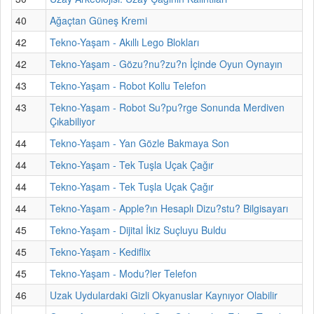
40
Ağaçtan Güneş Kremi
42
Tekno-Yaşam - Akıllı Lego Blokları
42
Tekno-Yaşam - Gözu?nu?zu?n İçinde Oyun Oynayın
43
Tekno-Yaşam - Robot Kollu Telefon
43
Tekno-Yaşam - Robot Su?pu?rge Sonunda Merdiven
Çıkabiliyor
44
Tekno-Yaşam - Yan Gözle Bakmaya Son
44
Tekno-Yaşam - Tek Tuşla Uçak Çağır
44
Tekno-Yaşam - Tek Tuşla Uçak Çağır
44
Tekno-Yaşam - Apple?ın Hesaplı Dizu?stu? Bilgisayarı
45
Tekno-Yaşam - Dijital İkiz Suçluyu Buldu
45
Tekno-Yaşam - Kediflix
45
Tekno-Yaşam - Modu?ler Telefon
46
Uzak Uydulardaki Gizli Okyanuslar Kaynıyor Olabilir