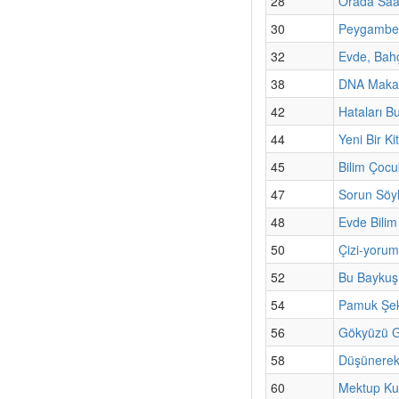
28
Orada Saa
30
Peygamber
32
Evde, Bahç
38
DNA Makasl
42
Hataları Bu
44
Yeni Bir K
45
Bilim Çoc
47
Sorun Söyl
48
Evde Bilim
50
Çizi-yorum
52
Bu Baykuş
54
Pamuk Şeke
56
Gökyüzü G
58
Düşünerek
60
Mektup Ku