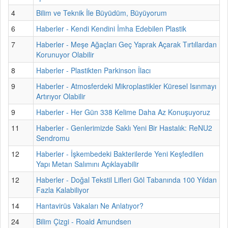
4
Bilim ve Teknik İle Büyüdüm, Büyüyorum
6
Haberler - Kendi Kendini İmha Edebilen Plastik
7
Haberler - Meşe Ağaçları Geç Yaprak Açarak Tırtıllardan
Korunuyor Olabilir
8
Haberler - Plastikten Parkinson İlacı
9
Haberler - Atmosferdeki Mikroplastikler Küresel Isınmayı
Artırıyor Olabilir
9
Haberler - Her Gün 338 Kelime Daha Az Konuşuyoruz
11
Haberler - Genlerimizde Saklı Yeni Bir Hastalık: ReNU2
Sendromu
12
Haberler - İşkembedeki Bakterilerde Yeni Keşfedilen
Yapı Metan Salımını Açıklayabilir
12
Haberler - Doğal Tekstil Lifleri Göl Tabanında 100 Yıldan
Fazla Kalabiliyor
14
Hantavirüs Vakaları Ne Anlatıyor?
24
Bilim Çizgi - Roald Amundsen