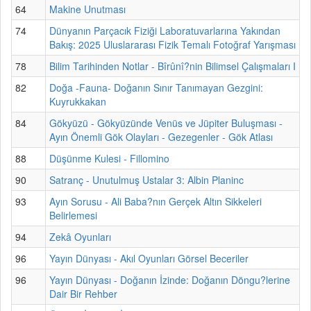
64
Makine Unutması
74
Dünyanın Parçacık Fiziği Laboratuvarlarına Yakından
Bakış: 2025 Uluslararası Fizik Temalı Fotoğraf Yarışması
78
Bilim Tarihinden Notlar - Bîrûnî?nin Bilimsel Çalışmaları I
82
Doğa -Fauna- Doğanın Sınır Tanımayan Gezgini:
Kuyrukkakan
84
Gökyüzü - Gökyüzünde Venüs ve Jüpiter Buluşması -
Ayın Önemli Gök Olayları - Gezegenler - Gök Atlası
88
Düşünme Kulesi - Fillomino
90
Satranç - Unutulmuş Ustalar 3: Albin Planinc
93
Ayın Sorusu - Ali Baba?nın Gerçek Altın Sikkeleri
Belirlemesi
94
Zekâ Oyunları
96
Yayın Dünyası - Akıl Oyunları Görsel Beceriler
96
Yayın Dünyası - Doğanın İzinde: Doğanın Döngu?lerine
Dair Bir Rehber