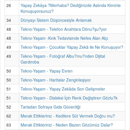
26
Yapay Zekâya ?Merhaba? Dediğinizde Aslında Kiminle
Konuşuyorsunuz?
34
Dünyayı Sistem Düşüncesiyle Anlamak
48
Tekno-Yaşam - Telefon Anahtara Dönu?şu?yor
48
Tekno-Yaşam -Kırık Tedavisinde Nefes Alan Alçı
49
Tekno-Yaşam - Çocuklar Yapay Zekâ ile Ne Konuşuyor?
49
Tekno-Yaşam - Fotoğraf Albu?mu?nden Dijital
Gardıroba
50
Tekno-Yaşam - Yapay Evren
50
Tekno-Yaşam - Haritalar Zenginleşiyor
51
Tekno-Yaşam - Yapay Zekâda Son Gelişmeler
51
Tekno-Yaşam - Disleksi İçin Renk Değiştiren Gözlu?k
52
Tarladan Sofraya Gıda Güvenliği
62
Merak Ettikleriniz - Kedilere Süt Vermek Doğru mu?
63
Merak Ettikleriniz - Neden Bazen Gözümüz Dalar?