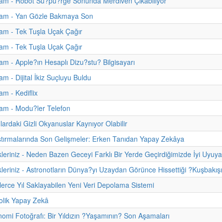
am - Robot Su?pu?rge Sonunda Merdiven Çıkabiliyor
am - Yan Gözle Bakmaya Son
am - Tek Tuşla Uçak Çağır
am - Tek Tuşla Uçak Çağır
m - Apple?ın Hesaplı Dizu?stu? Bilgisayarı
m - Dijital İkiz Suçluyu Buldu
m - Kediflix
am - Modu?ler Telefon
ardaki Gizli Okyanuslar Kaynıyor Olabilir
tırmalarında Son Gelişmeler: Erken Tanıdan Yapay Zekâya
kleriniz - Neden Bazen Geceyi Farklı Bir Yerde Geçirdiğimizde İyi Uyuy
kleriniz - Astronotların Dünya?yı Uzaydan Görünce Hissettiği ?Kuşbakışı
inlerce Yıl Saklayabilen Yeni Veri Depolama Sistemi
lik Yapay Zekâ
nomi Fotoğrafı: Bir Yıldızın ?Yaşamının? Son Aşamaları