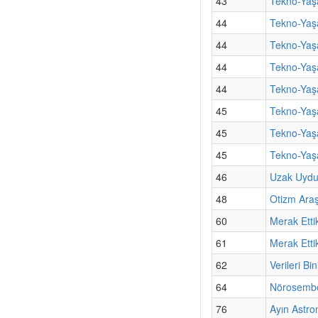
43
Tekno-Yaş
44
Tekno-Yaş
44
Tekno-Yaş
44
Tekno-Yaş
44
Tekno-Yaşa
45
Tekno-Yaşa
45
Tekno-Yaşa
45
Tekno-Yaş
46
Uzak Uydul
48
Otizm Araş
60
Merak Etti
61
Merak Etti
62
Verileri B
64
Nörosembo
76
Ayın Astro