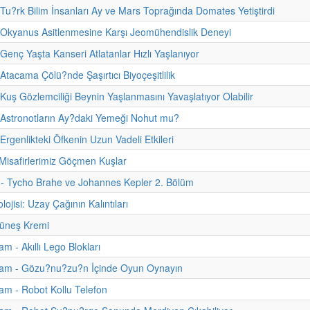
 Tu?rk Bilim İnsanları Ay ve Mars Toprağında Domates Yetiştirdi
 Okyanus Asitlenmesine Karşı Jeomühendislik Deneyi
 Genç Yaşta Kanseri Atlatanlar Hızlı Yaşlanıyor
Atacama Çölü?nde Şaşırtıcı Biyoçeşitlilik
 Kuş Gözlemciliği Beynin Yaşlanmasını Yavaşlatıyor Olabilir
 Astronotların Ay?daki Yemeği Nohut mu?
Ergenlikteki Öfkenin Uzun Vadeli Etkileri
Misafirlerimiz Göçmen Kuşlar
i - Tycho Brahe ve Johannes Kepler 2. Bölüm
ojisi: Uzay Çağının Kalıntıları
üneş Kremi
m - Akıllı Lego Blokları
am - Gözu?nu?zu?n İçinde Oyun Oynayın
m - Robot Kollu Telefon