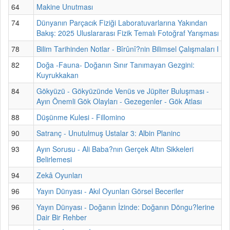
64
Makine Unutması
74
Dünyanın Parçacık Fiziği Laboratuvarlarına Yakından
Bakış: 2025 Uluslararası Fizik Temalı Fotoğraf Yarışması
78
Bilim Tarihinden Notlar - Bîrûnî?nin Bilimsel Çalışmaları I
82
Doğa -Fauna- Doğanın Sınır Tanımayan Gezgini:
Kuyrukkakan
84
Gökyüzü - Gökyüzünde Venüs ve Jüpiter Buluşması -
Ayın Önemli Gök Olayları - Gezegenler - Gök Atlası
88
Düşünme Kulesi - Fillomino
90
Satranç - Unutulmuş Ustalar 3: Albin Planinc
93
Ayın Sorusu - Ali Baba?nın Gerçek Altın Sikkeleri
Belirlemesi
94
Zekâ Oyunları
96
Yayın Dünyası - Akıl Oyunları Görsel Beceriler
96
Yayın Dünyası - Doğanın İzinde: Doğanın Döngu?lerine
Dair Bir Rehber