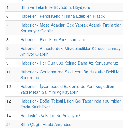
4
Bilim ve Teknik İle Büyüdüm, Büyüyorum
6
Haberler - Kendi Kendini İmha Edebilen Plastik
7
Haberler - Meşe Ağaçları Geç Yaprak Açarak Tırtıllardan
Korunuyor Olabilir
8
Haberler - Plastikten Parkinson İlacı
9
Haberler - Atmosferdeki Mikroplastikler Küresel Isınmayı
Artırıyor Olabilir
9
Haberler - Her Gün 338 Kelime Daha Az Konuşuyoruz
11
Haberler - Genlerimizde Saklı Yeni Bir Hastalık: ReNU2
Sendromu
12
Haberler - İşkembedeki Bakterilerde Yeni Keşfedilen
Yapı Metan Salımını Açıklayabilir
12
Haberler - Doğal Tekstil Lifleri Göl Tabanında 100 Yıldan
Fazla Kalabiliyor
14
Hantavirüs Vakaları Ne Anlatıyor?
24
Bilim Çizgi - Roald Amundsen