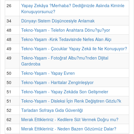
26
Yapay Zekâya ?Merhaba? Dediğinizde Aslında Kiminle
Konuşuyorsunuz?
34
Dünyayı Sistem Düşüncesiyle Anlamak
48
Tekno-Yaşam - Telefon Anahtara Dönu?şu?yor
48
Tekno-Yaşam -Kırık Tedavisinde Nefes Alan Alçı
49
Tekno-Yaşam - Çocuklar Yapay Zekâ ile Ne Konuşuyor?
49
Tekno-Yaşam - Fotoğraf Albu?mu?nden Dijital
Gardıroba
50
Tekno-Yaşam - Yapay Evren
50
Tekno-Yaşam - Haritalar Zenginleşiyor
51
Tekno-Yaşam - Yapay Zekâda Son Gelişmeler
51
Tekno-Yaşam - Disleksi İçin Renk Değiştiren Gözlu?k
52
Tarladan Sofraya Gıda Güvenliği
62
Merak Ettikleriniz - Kedilere Süt Vermek Doğru mu?
63
Merak Ettikleriniz - Neden Bazen Gözümüz Dalar?