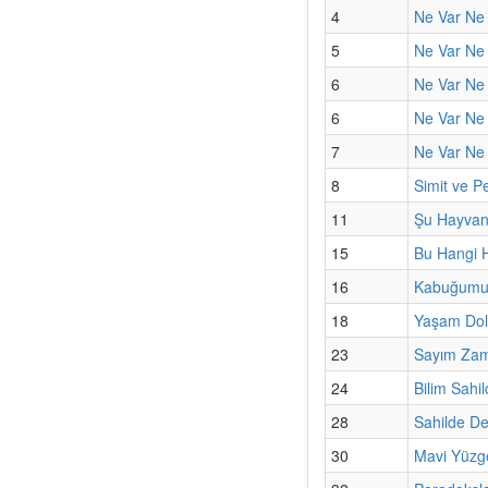
4
Ne Var Ne Y
5
Ne Var Ne 
6
Ne Var Ne
6
Ne Var Ne 
7
Ne Var Ne 
8
Simit ve P
11
Şu Hayvanla
15
Bu Hangi 
16
Kabuğumun
18
Yaşam Dol
23
Sayım Za
24
Bilim Sahil
28
Sahilde De
30
Mavi Yüzge