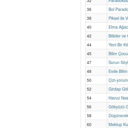
32
Paradoksla
36
Bol Paradok
38
Piksel ile 
40
Elma Ağac
42
Bitkiler v
44
Yeni Bir Ki
45
Bilim Çoc
47
Sorun Söyl
48
Evde Bili
50
Çizi-yorum
52
Girdap Gö
54
Havuz Nası
56
Gökyüzü Gü
58
Düşünerek
60
Mektup Ku