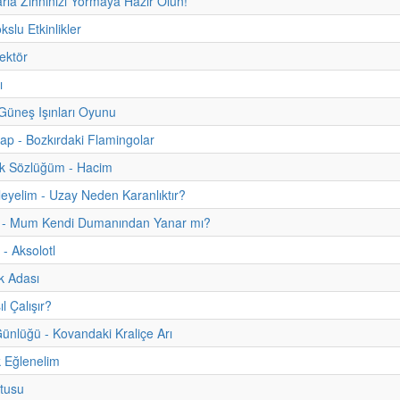
rla Zihninizi Yormaya Hazır Olun!
slu Etkinlikler
Vektör
ı
e Güneş Işınları Oyunu
tap - Bozkırdaki Flamingolar
uk Sözlüğüm - Hacim
eyelim - Uzay Neden Karanlıktır?
m - Mum Kendi Dumanından Yanar mı?
 - Aksolotl
k Adası
l Çalışır?
nlüğü - Kovandaki Kraliçe Arı
 Eğlenelim
tusu