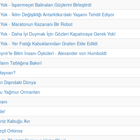
ok - İspermeçet Balinaları Güçlerini Birleştirdi
Yok - İklim Değişikliği Antarktika'daki Yaşamı Tehdit Ediyor
 Yok - Maratonun Kazananı Bir Robot
Yok - Daha İyi Duymak İçin Gözleri Kapatmaya Gerek Yok!
Yok - Yer Fıstığı Kabuklarından Grafen Elde Edildi
eynir'le Bilim İnsanı Öyküleri - Alexander von Humboldt
rın Tatlılığına Bakın!
Hayvan?
 Dışındaki Dünya
u Yağmur Ormanları
manı
de!
niz Kabuğu Avı
çli Orkinos