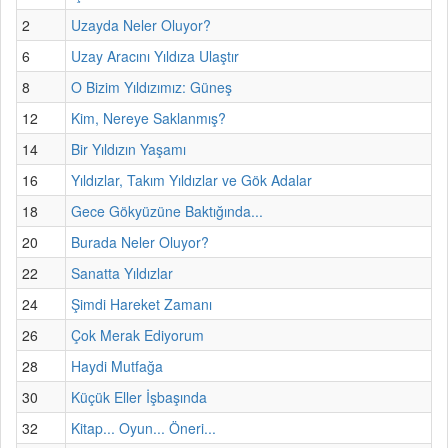
2
Uzayda Neler Oluyor?
6
Uzay Aracını Yıldıza Ulaştır
8
O Bizim Yıldızımız: Güneş
12
Kim, Nereye Saklanmış?
14
Bir Yıldızın Yaşamı
16
Yıldızlar, Takım Yıldızlar ve Gök Adalar
18
Gece Gökyüzüne Baktığında...
20
Burada Neler Oluyor?
22
Sanatta Yıldızlar
24
Şimdi Hareket Zamanı
26
Çok Merak Ediyorum
28
Haydi Mutfağa
30
Küçük Eller İşbaşında
32
Kitap... Oyun... Öneri...