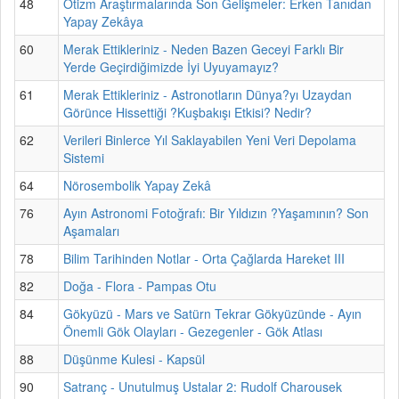
48
Otizm Araştırmalarında Son Gelişmeler: Erken Tanıdan
Yapay Zekâya
60
Merak Ettikleriniz - Neden Bazen Geceyi Farklı Bir
Yerde Geçirdiğimizde İyi Uyuyamayız?
61
Merak Ettikleriniz - Astronotların Dünya?yı Uzaydan
Görünce Hissettiği ?Kuşbakışı Etkisi? Nedir?
62
Verileri Binlerce Yıl Saklayabilen Yeni Veri Depolama
Sistemi
64
Nörosembolik Yapay Zekâ
76
Ayın Astronomi Fotoğrafı: Bir Yıldızın ?Yaşamının? Son
Aşamaları
78
Bilim Tarihinden Notlar - Orta Çağlarda Hareket III
82
Doğa - Flora - Pampas Otu
84
Gökyüzü - Mars ve Satürn Tekrar Gökyüzünde - Ayın
Önemli Gök Olayları - Gezegenler - Gök Atlası
88
Düşünme Kulesi - Kapsül
90
Satranç - Unutulmuş Ustalar 2: Rudolf Charousek