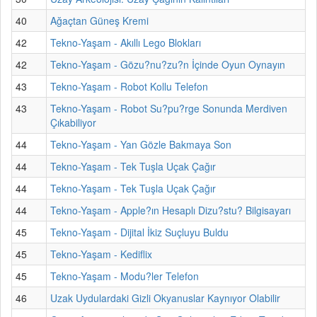
40
Ağaçtan Güneş Kremi
42
Tekno-Yaşam - Akıllı Lego Blokları
42
Tekno-Yaşam - Gözu?nu?zu?n İçinde Oyun Oynayın
43
Tekno-Yaşam - Robot Kollu Telefon
43
Tekno-Yaşam - Robot Su?pu?rge Sonunda Merdiven
Çıkabiliyor
44
Tekno-Yaşam - Yan Gözle Bakmaya Son
44
Tekno-Yaşam - Tek Tuşla Uçak Çağır
44
Tekno-Yaşam - Tek Tuşla Uçak Çağır
44
Tekno-Yaşam - Apple?ın Hesaplı Dizu?stu? Bilgisayarı
45
Tekno-Yaşam - Dijital İkiz Suçluyu Buldu
45
Tekno-Yaşam - Kediflix
45
Tekno-Yaşam - Modu?ler Telefon
46
Uzak Uydulardaki Gizli Okyanuslar Kaynıyor Olabilir