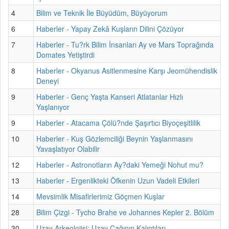
4
Bilim ve Teknik İle Büyüdüm, Büyüyorum
6
Haberler - Yapay Zekâ Kuşların Dilini Çözüyor
7
Haberler - Tu?rk Bilim İnsanları Ay ve Mars Toprağında
Domates Yetiştirdi
8
Haberler - Okyanus Asitlenmesine Karşı Jeomühendislik
Deneyi
9
Haberler - Genç Yaşta Kanseri Atlatanlar Hızlı
Yaşlanıyor
9
Haberler - Atacama Çölü?nde Şaşırtıcı Biyoçeşitlilik
10
Haberler - Kuş Gözlemciliği Beynin Yaşlanmasını
Yavaşlatıyor Olabilir
12
Haberler - Astronotların Ay?daki Yemeği Nohut mu?
13
Haberler - Ergenlikteki Öfkenin Uzun Vadeli Etkileri
14
Mevsimlik Misafirlerimiz Göçmen Kuşlar
28
Bilim Çizgi - Tycho Brahe ve Johannes Kepler 2. Bölüm
30
Uzay Arkeolojisi: Uzay Çağının Kalıntıları