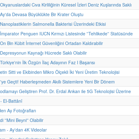
Okyanuslardaki Cıva Kirliliğinin Küresel İzleri Deniz Kuşlarında Saklı
 Ay'da Devasa Büyüklükte Bir Krater Oluştu
 Nanoplastiklerin Salmonella Bakterisi Üzerindeki Etkisi
 İmparator Penguen IUCN Kırmızı Listesinde ''Tehlikede'' Statüsünde
On Bin Kübit İnternet Güvenliğini Ortadan Kaldırabilir
 Depresyonun Kaynağı Hücrede Saklı Olabilir
Türkiye'nin İlk Özgün İlaç Adayının Faz I Başarısı
etin Sitti ve Ekibinden Mikro Ölçekli İki Yeni Üretim Teknolojisi
'ye Geçti! Haberleşmeden Akıllı Sistemlere Yeni Bir Dönem
odlamayı Geliştiren Prof. Dr. Erdal Arıkan ile 5G Teknolojisi Üzerine
 - El-Battânî
den Ay Fotoğrafları
i ''Mini Beyni'' Olabilir
am - Ay'dan 4K Videolar