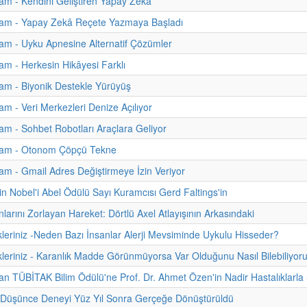
m - Kendini Geliştiren Yapay Zekâ
am - Yapay Zekâ Reçete Yazmaya Başladı
m - Uyku Apnesine Alternatif Çözümler
m - Herkesin Hikâyesi Farklı
am - Biyonik Destekle Yürüyüş
m - Veri Merkezleri Denize Açılıyor
m - Sohbet Robotları Araçlara Geliyor
am - Otonom Çöpçü Tekne
m - Gmail Adres Değiştirmeye İzin Veriyor
n Nobel'i Abel Ödülü Sayı Kuramcısı Gerd Faltings'in
nlarını Zorlayan Hareket: Dörtlü Axel Atlayışının Arkasındaki
kleriniz -Neden Bazı İnsanlar Alerji Mevsiminde Uykulu Hisseder?
kleriniz - Karanlık Madde Görünmüyorsa Var Olduğunu Nasıl Bilebiliyor
 TÜBİTAK Bilim Ödülü'ne Prof. Dr. Ahmet Özen'in Nadir Hastalıklarla Ş
n Düşünce Deneyi Yüz Yıl Sonra Gerçeğe Dönüştürüldü