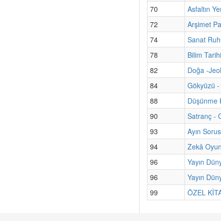
70
Asfaltın Ye
72
Arşimet Pa
74
Sanat Ruhu
78
Bilim Tari
82
Doğa -Jeol
84
Gökyüzü - 
88
Düşünme K
90
Satranç - 
93
Ayın Sorus
94
Zekâ Oyun
96
Yayın Dün
96
Yayın Düny
99
ÖZEL KİTAP