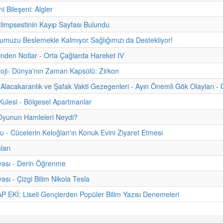
ni Bileşeni: Algler
limpsestinin Kayıp Sayfası Bulundu
muzu Beslemekle Kalmıyor Sağlığımızı da Destekliyor!
hinden Notlar - Orta Çağlarda Hareket IV
oji- Dünya'nın Zaman Kapsülü: Zirkon
Alacakaranlık ve Şafak Vakti Gezegenleri - Ayın Önemli Gök Olayları - 
ulesi - Bölgesel Apartmanlar
Oyunun Hamleleri Neydi?
u - Cücelerin Keloğlan'ın Konuk Evini Ziyaret Etmesi
ları
yası - Derin Öğrenme
ası - Çizgi Bilim Nikola Tesla
 EKİ: Liseli Gençlerden Popüler Bilim Yazısı Denemeleri