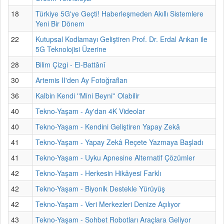
18
Türkiye 5G'ye Geçti! Haberleşmeden Akıllı Sistemlere
Yeni Bir Dönem
22
Kutupsal Kodlamayı Geliştiren Prof. Dr. Erdal Arıkan ile
5G Teknolojisi Üzerine
28
Bilim Çizgi - El-Battânî
30
Artemis II'den Ay Fotoğrafları
36
Kalbin Kendi ''Mini Beyni'' Olabilir
40
Tekno-Yaşam - Ay'dan 4K Videolar
40
Tekno-Yaşam - Kendini Geliştiren Yapay Zekâ
41
Tekno-Yaşam - Yapay Zekâ Reçete Yazmaya Başladı
41
Tekno-Yaşam - Uyku Apnesine Alternatif Çözümler
42
Tekno-Yaşam - Herkesin Hikâyesi Farklı
42
Tekno-Yaşam - Biyonik Destekle Yürüyüş
42
Tekno-Yaşam - Veri Merkezleri Denize Açılıyor
43
Tekno-Yaşam - Sohbet Robotları Araçlara Geliyor