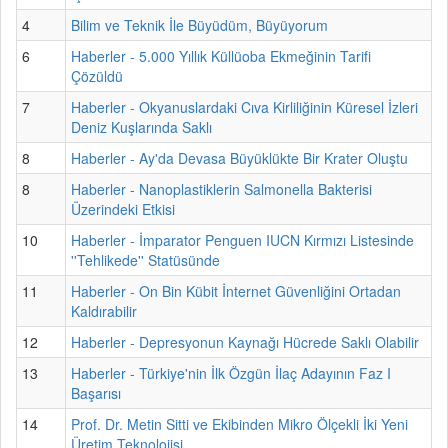
4
Bilim ve Teknik İle Büyüdüm, Büyüyorum
6
Haberler - 5.000 Yıllık Küllüoba Ekmeğinin Tarifi
Çözüldü
7
Haberler - Okyanuslardaki Cıva Kirliliğinin Küresel İzleri
Deniz Kuşlarında Saklı
8
Haberler - Ay'da Devasa Büyüklükte Bir Krater Oluştu
8
Haberler - Nanoplastiklerin Salmonella Bakterisi
Üzerindeki Etkisi
10
Haberler - İmparator Penguen IUCN Kırmızı Listesinde
''Tehlikede'' Statüsünde
11
Haberler - On Bin Kübit İnternet Güvenliğini Ortadan
Kaldırabilir
12
Haberler - Depresyonun Kaynağı Hücrede Saklı Olabilir
13
Haberler - Türkiye'nin İlk Özgün İlaç Adayının Faz I
Başarısı
14
Prof. Dr. Metin Sitti ve Ekibinden Mikro Ölçekli İki Yeni
Üretim Teknolojisi