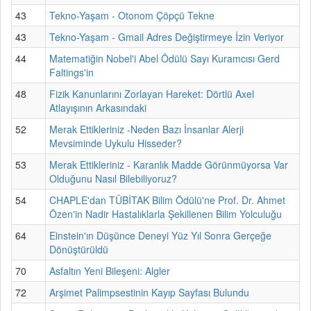
43
Tekno-Yaşam - Otonom Çöpçü Tekne
43
Tekno-Yaşam - Gmail Adres Değiştirmeye İzin Veriyor
44
Matematiğin Nobel'i Abel Ödülü Sayı Kuramcısı Gerd
Faltings'in
48
Fizik Kanunlarını Zorlayan Hareket: Dörtlü Axel
Atlayışının Arkasındaki
52
Merak Ettikleriniz -Neden Bazı İnsanlar Alerji
Mevsiminde Uykulu Hisseder?
53
Merak Ettikleriniz - Karanlık Madde Görünmüyorsa Var
Olduğunu Nasıl Bilebiliyoruz?
54
CHAPLE'dan TÜBİTAK Bilim Ödülü'ne Prof. Dr. Ahmet
Özen'in Nadir Hastalıklarla Şekillenen Bilim Yolculuğu
64
Einstein'ın Düşünce Deneyi Yüz Yıl Sonra Gerçeğe
Dönüştürüldü
70
Asfaltın Yeni Bileşeni: Algler
72
Arşimet Palimpsestinin Kayıp Sayfası Bulundu