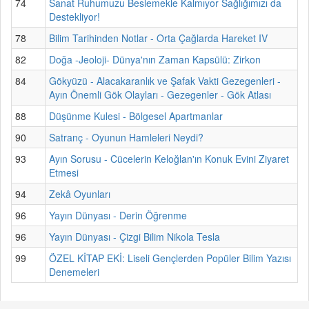
74
Sanat Ruhumuzu Beslemekle Kalmıyor Sağlığımızı da
Destekliyor!
78
Bilim Tarihinden Notlar - Orta Çağlarda Hareket IV
82
Doğa -Jeoloji- Dünya'nın Zaman Kapsülü: Zirkon
84
Gökyüzü - Alacakaranlık ve Şafak Vakti Gezegenleri -
Ayın Önemli Gök Olayları - Gezegenler - Gök Atlası
88
Düşünme Kulesi - Bölgesel Apartmanlar
90
Satranç - Oyunun Hamleleri Neydi?
93
Ayın Sorusu - Cücelerin Keloğlan'ın Konuk Evini Ziyaret
Etmesi
94
Zekâ Oyunları
96
Yayın Dünyası - Derin Öğrenme
96
Yayın Dünyası - Çizgi Bilim Nikola Tesla
99
ÖZEL KİTAP EKİ: Liseli Gençlerden Popüler Bilim Yazısı
Denemeleri