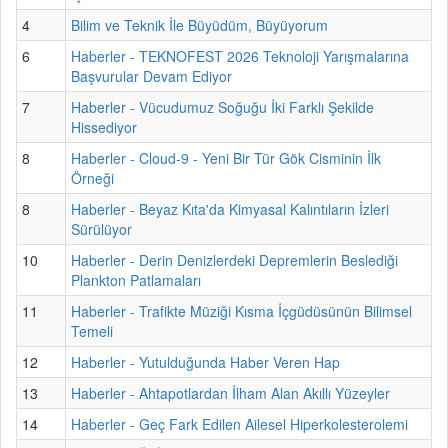
4
Bilim ve Teknik İle Büyüdüm, Büyüyorum
6
Haberler - TEKNOFEST 2026 Teknoloji Yarışmalarına
Başvurular Devam Ediyor
7
Haberler - Vücudumuz Soğuğu İki Farklı Şekilde
Hissediyor
8
Haberler - Cloud-9 - Yeni Bir Tür Gök Cisminin İlk
Örneği
8
Haberler - Beyaz Kıta'da Kimyasal Kalıntıların İzleri
Sürülüyor
10
Haberler - Derin Denizlerdeki Depremlerin Beslediği
Plankton Patlamaları
11
Haberler - Trafikte Müziği Kısma İçgüdüsünün Bilimsel
Temeli
12
Haberler - Yutulduğunda Haber Veren Hap
13
Haberler - Ahtapotlardan İlham Alan Akıllı Yüzeyler
14
Haberler - Geç Fark Edilen Ailesel Hiperkolesterolemi