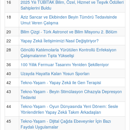
16
2025 Yılı TÜBİTAK Bilim, Özel, Hizmet ve Teşvik Ödülleri
Sahiplerini Buldu
18
Aziz Sancar ve Ekibinden Beyin Tümörü Tedavisinde
Umut Veren Çalışma
20
Bilim Çizgi - Türk Astronot ve Bilim Misyonu 2. Bölüm
22
Yapay Zekâ İletişimimizi Nasıl Değiştiriyor?
28
Gönüllü Katılımcılarla Yürütülen Kontrollü Enfeksiyon
Çalışmalarının Tıpta Yükselişi
36
100 Yıllık Fermuar Tasarımı Yeniden Şekilleniyor
40
Uzayda Hayatta Kalan Yosun Sporları
42
Tekno-Yaşam - Yapay Zekâ ile Gen Terapisi
43
Tekno-Yaşam - Beyin Stimülasyon Cihazıyla Depresyon
Tedavisi
44
Tekno-Yaşam - Oyun Dünyasında Yeni Dönem: Sesle
Yönlendirilen Yapay Zekâ Takım Arkadaşları
45
Tekno-Yaşam - Dijital Çağda Ebeveynler İçin Bazı
Faydalı Uygulamalar