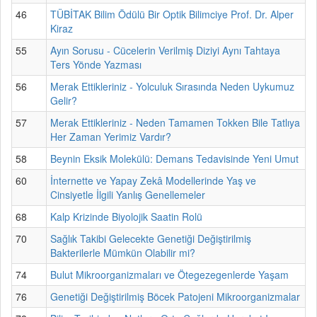
46
TÜBİTAK Bilim Ödülü Bir Optik Bilimciye Prof. Dr. Alper
Kiraz
55
Ayın Sorusu - Cücelerin Verilmiş Diziyi Aynı Tahtaya
Ters Yönde Yazması
56
Merak Ettikleriniz - Yolculuk Sırasında Neden Uykumuz
Gelir?
57
Merak Ettikleriniz - Neden Tamamen Tokken Bile Tatlıya
Her Zaman Yerimiz Vardır?
58
Beynin Eksik Molekülü: Demans Tedavisinde Yeni Umut
60
İnternette ve Yapay Zekâ Modellerinde Yaş ve
Cinsiyetle İlgili Yanlış Genellemeler
68
Kalp Krizinde Biyolojik Saatin Rolü
70
Sağlık Takibi Gelecekte Genetiği Değiştirilmiş
Bakterilerle Mümkün Olabilir mi?
74
Bulut Mikroorganizmaları ve Ötegezegenlerde Yaşam
76
Genetiği Değiştirilmiş Böcek Patojeni Mikroorganizmalar