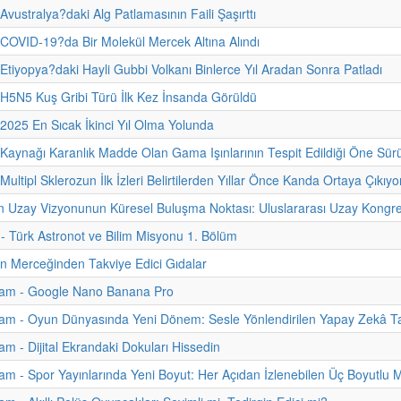
Avustralya?daki Alg Patlamasının Faili Şaşırttı
 COVID-19?da Bir Molekül Mercek Altına Alındı
 Etiyopya?daki Hayli Gubbi Volkanı Binlerce Yıl Aradan Sonra Patladı
 H5N5 Kuş Gribi Türü İlk Kez İnsanda Görüldü
 2025 En Sıcak İkinci Yıl Olma Yolunda
 Kaynağı Karanlık Madde Olan Gama Işınlarının Tespit Edildiği Öne Sür
Multipl Sklerozun İlk İzleri Belirtilerden Yıllar Önce Kanda Ortaya Çıkıyo
n Uzay Vizyonunun Küresel Buluşma Noktası: Uluslararası Uzay Kongre
i - Türk Astronot ve Bilim Misyonu 1. Bölüm
nin Merceğinden Takviye Edici Gıdalar
am - Google Nano Banana Pro
am - Oyun Dünyasında Yeni Dönem: Sesle Yönlendirilen Yapay Zekâ Ta
m - Dijital Ekrandaki Dokuları Hissedin
m - Spor Yayınlarında Yeni Boyut: Her Açıdan İzlenebilen Üç Boyutlu 