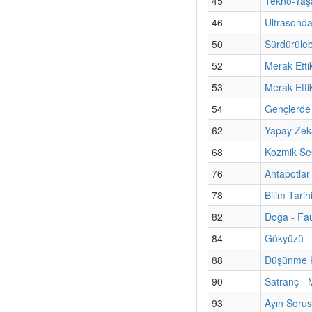
45
Tekno-Yaşa
46
Ultrasond
50
Sürdürülebi
52
Merak Etti
53
Merak Etti
54
Gençlerde 
62
Yapay Zekâ
68
Kozmik Ses
76
Ahtapotlar
78
Bilim Tari
82
Doğa - Fa
84
Gökyüzü - 
88
Düşünme Ku
90
Satranç - M
93
Ayın Sorus