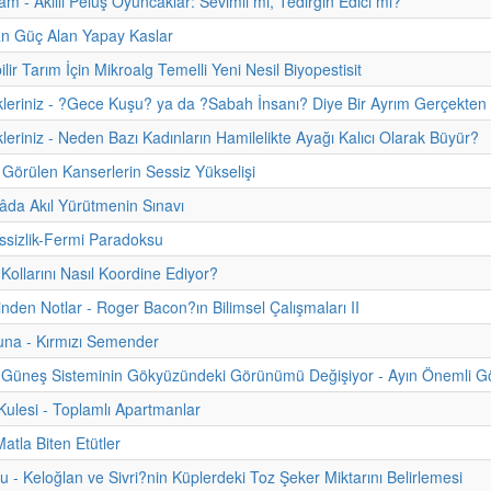
m - Akıllı Pelüş Oyuncaklar: Sevimli mi, Tedirgin Edici mi?
an Güç Alan Yapay Kaslar
lir Tarım İçin Mikroalg Temelli Yeni Nesil Biyopestisit
kleriniz - ?Gece Kuşu? ya da ?Sabah İnsanı? Diye Bir Ayrım Gerçekten
kleriniz - Neden Bazı Kadınların Hamilelikte Ayağı Kalıcı Olarak Büyür?
Görülen Kanserlerin Sessiz Yükselişi
da Akıl Yürütmenin Sınavı
sizlik-Fermi Paradoksu
 Kollarını Nasıl Koordine Ediyor?
hinden Notlar - Roger Bacon?ın Bilimsel Çalışmaları II
una - Kırmızı Semender
Güneş Sisteminin Gökyüzündeki Görünümü Değişiyor - Ayın Önemli Gök
lesi - Toplamlı Apartmanlar
atla Biten Etütler
u - Keloğlan ve Sivri?nin Küplerdeki Toz Şeker Miktarını Belirlemesi