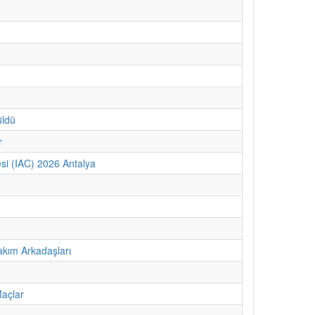
üldü
r
si (IAC) 2026 Antalya
kım Arkadaşları
Maçlar