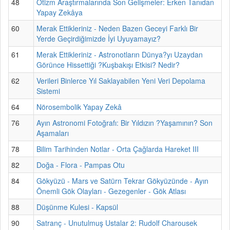
48
Otizm Araştırmalarında Son Gelişmeler: Erken Tanıdan
Yapay Zekâya
60
Merak Ettikleriniz - Neden Bazen Geceyi Farklı Bir
Yerde Geçirdiğimizde İyi Uyuyamayız?
61
Merak Ettikleriniz - Astronotların Dünya?yı Uzaydan
Görünce Hissettiği ?Kuşbakışı Etkisi? Nedir?
62
Verileri Binlerce Yıl Saklayabilen Yeni Veri Depolama
Sistemi
64
Nörosembolik Yapay Zekâ
76
Ayın Astronomi Fotoğrafı: Bir Yıldızın ?Yaşamının? Son
Aşamaları
78
Bilim Tarihinden Notlar - Orta Çağlarda Hareket III
82
Doğa - Flora - Pampas Otu
84
Gökyüzü - Mars ve Satürn Tekrar Gökyüzünde - Ayın
Önemli Gök Olayları - Gezegenler - Gök Atlası
88
Düşünme Kulesi - Kapsül
90
Satranç - Unutulmuş Ustalar 2: Rudolf Charousek