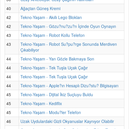
40
Ağaçtan Güneş Kremi
42
Tekno-Yaşam - Akıllı Lego Blokları
42
Tekno-Yaşam - Gözu?nu?zu?n İçinde Oyun Oynayın
43
Tekno-Yaşam - Robot Kollu Telefon
43
Tekno-Yaşam - Robot Su?pu?rge Sonunda Merdiven
Çıkabiliyor
44
Tekno-Yaşam - Yan Gözle Bakmaya Son
44
Tekno-Yaşam - Tek Tuşla Uçak Çağır
44
Tekno-Yaşam - Tek Tuşla Uçak Çağır
44
Tekno-Yaşam - Apple?ın Hesaplı Dizu?stu? Bilgisayarı
45
Tekno-Yaşam - Dijital İkiz Suçluyu Buldu
45
Tekno-Yaşam - Kediflix
45
Tekno-Yaşam - Modu?ler Telefon
46
Uzak Uydulardaki Gizli Okyanuslar Kaynıyor Olabilir