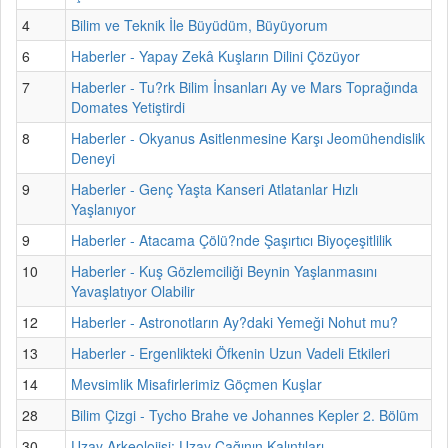
4
Bilim ve Teknik İle Büyüdüm, Büyüyorum
6
Haberler - Yapay Zekâ Kuşların Dilini Çözüyor
7
Haberler - Tu?rk Bilim İnsanları Ay ve Mars Toprağında
Domates Yetiştirdi
8
Haberler - Okyanus Asitlenmesine Karşı Jeomühendislik
Deneyi
9
Haberler - Genç Yaşta Kanseri Atlatanlar Hızlı
Yaşlanıyor
9
Haberler - Atacama Çölü?nde Şaşırtıcı Biyoçeşitlilik
10
Haberler - Kuş Gözlemciliği Beynin Yaşlanmasını
Yavaşlatıyor Olabilir
12
Haberler - Astronotların Ay?daki Yemeği Nohut mu?
13
Haberler - Ergenlikteki Öfkenin Uzun Vadeli Etkileri
14
Mevsimlik Misafirlerimiz Göçmen Kuşlar
28
Bilim Çizgi - Tycho Brahe ve Johannes Kepler 2. Bölüm
30
Uzay Arkeolojisi: Uzay Çağının Kalıntıları