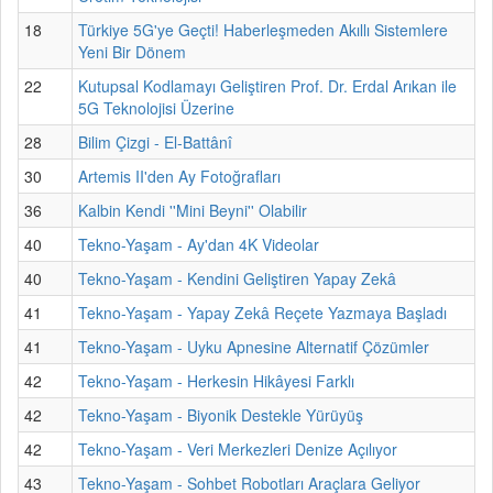
18
Türkiye 5G'ye Geçti! Haberleşmeden Akıllı Sistemlere
Yeni Bir Dönem
22
Kutupsal Kodlamayı Geliştiren Prof. Dr. Erdal Arıkan ile
5G Teknolojisi Üzerine
28
Bilim Çizgi - El-Battânî
30
Artemis II'den Ay Fotoğrafları
36
Kalbin Kendi ''Mini Beyni'' Olabilir
40
Tekno-Yaşam - Ay'dan 4K Videolar
40
Tekno-Yaşam - Kendini Geliştiren Yapay Zekâ
41
Tekno-Yaşam - Yapay Zekâ Reçete Yazmaya Başladı
41
Tekno-Yaşam - Uyku Apnesine Alternatif Çözümler
42
Tekno-Yaşam - Herkesin Hikâyesi Farklı
42
Tekno-Yaşam - Biyonik Destekle Yürüyüş
42
Tekno-Yaşam - Veri Merkezleri Denize Açılıyor
43
Tekno-Yaşam - Sohbet Robotları Araçlara Geliyor