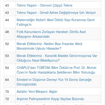
43
Tekno-Yaşam - Otonom Çöpçü Tekne
43
Tekno-Yaşam - Gmail Adres Değiştirmeye İzin Veriyor
44
Matematiğin Nobel'i Abel Ödülü Sayı Kuramcısı Gerd
Faltings'in
48
Fizik Kanunlarını Zorlayan Hareket: Dörtlü Axel
Atlayışının Arkasındaki
52
Merak Ettikleriniz -Neden Bazı İnsanlar Alerji
Mevsiminde Uykulu Hisseder?
53
Merak Ettikleriniz - Karanlık Madde Görünmüyorsa Var
Olduğunu Nasıl Bilebiliyoruz?
54
CHAPLE'dan TÜBİTAK Bilim Ödülü'ne Prof. Dr. Ahmet
Özen'in Nadir Hastalıklarla Şekillenen Bilim Yolculuğu
64
Einstein'ın Düşünce Deneyi Yüz Yıl Sonra Gerçeğe
Dönüştürüldü
70
Asfaltın Yeni Bileşeni: Algler
72
Arşimet Palimpsestinin Kayıp Sayfası Bulundu