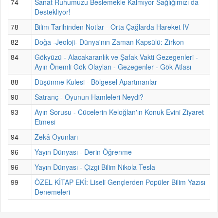
74
Sanat Ruhumuzu Beslemekle Kalmıyor Sağlığımızı da
Destekliyor!
78
Bilim Tarihinden Notlar - Orta Çağlarda Hareket IV
82
Doğa -Jeoloji- Dünya'nın Zaman Kapsülü: Zirkon
84
Gökyüzü - Alacakaranlık ve Şafak Vakti Gezegenleri -
Ayın Önemli Gök Olayları - Gezegenler - Gök Atlası
88
Düşünme Kulesi - Bölgesel Apartmanlar
90
Satranç - Oyunun Hamleleri Neydi?
93
Ayın Sorusu - Cücelerin Keloğlan'ın Konuk Evini Ziyaret
Etmesi
94
Zekâ Oyunları
96
Yayın Dünyası - Derin Öğrenme
96
Yayın Dünyası - Çizgi Bilim Nikola Tesla
99
ÖZEL KİTAP EKİ: Liseli Gençlerden Popüler Bilim Yazısı
Denemeleri