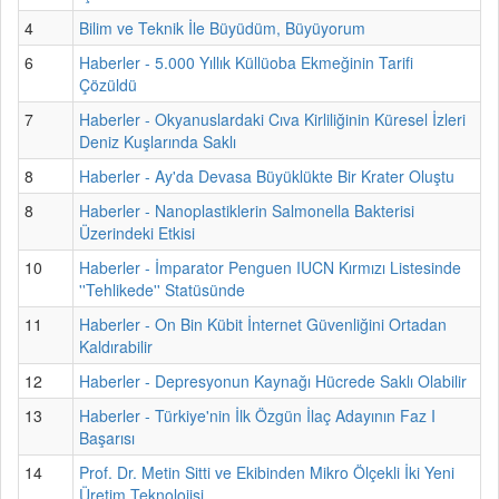
4
Bilim ve Teknik İle Büyüdüm, Büyüyorum
6
Haberler - 5.000 Yıllık Küllüoba Ekmeğinin Tarifi
Çözüldü
7
Haberler - Okyanuslardaki Cıva Kirliliğinin Küresel İzleri
Deniz Kuşlarında Saklı
8
Haberler - Ay'da Devasa Büyüklükte Bir Krater Oluştu
8
Haberler - Nanoplastiklerin Salmonella Bakterisi
Üzerindeki Etkisi
10
Haberler - İmparator Penguen IUCN Kırmızı Listesinde
''Tehlikede'' Statüsünde
11
Haberler - On Bin Kübit İnternet Güvenliğini Ortadan
Kaldırabilir
12
Haberler - Depresyonun Kaynağı Hücrede Saklı Olabilir
13
Haberler - Türkiye'nin İlk Özgün İlaç Adayının Faz I
Başarısı
14
Prof. Dr. Metin Sitti ve Ekibinden Mikro Ölçekli İki Yeni
Üretim Teknolojisi