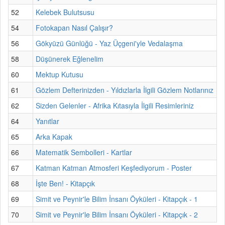
52
Kelebek Bulutsusu
54
Fotokapan Nasıl Çalışır?
56
Gökyüzü Günlüğü - Yaz Üçgeni'yle Vedalaşma
58
Düşünerek Eğlenelim
60
Mektup Kutusu
61
Gözlem Defterinizden - Yıldızlarla İlgili Gözlem Notlarınız
62
Sizden Gelenler - Afrika Kıtasıyla İlgili Resimleriniz
64
Yanıtlar
65
Arka Kapak
66
Matematik Sembolleri - Kartlar
67
Katman Katman Atmosferi Keşfediyorum - Poster
68
İşte Ben! - Kitapçık
69
Simit ve Peynir'le Bilim İnsanı Öyküleri - Kitapçık - 1
70
Simit ve Peynir'le Bilim İnsanı Öyküleri - Kitapçık - 2