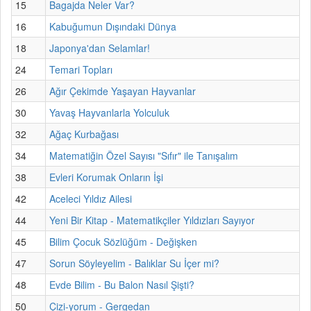
15
Bagajda Neler Var?
16
Kabuğumun Dışındaki Dünya
18
Japonya'dan Selamlar!
24
Temari Topları
26
Ağır Çekimde Yaşayan Hayvanlar
30
Yavaş Hayvanlarla Yolculuk
32
Ağaç Kurbağası
34
Matematiğin Özel Sayısı "Sıfır" ile Tanışalım
38
Evleri Korumak Onların İşi
42
Aceleci Yıldız Ailesi
44
Yeni Bir Kitap - Matematikçiler Yıldızları Sayıyor
45
Bilim Çocuk Sözlüğüm - Değişken
47
Sorun Söyleyelim - Balıklar Su İçer mi?
48
Evde Bilim - Bu Balon Nasıl Şişti?
50
Çizi-yorum - Gergedan