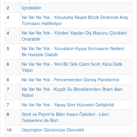
2
İçindekiler
4
Ne Var Ne Yok - Yolculukta Neşeli Müzik Dinlemek Araç
Tutmasını Hafifletiyor
4
Ne Var Ne Yok - Yünden Yapılan Diş Macunu Çürükleri
Onarabilir
5
Ne Var Ne Yok - Yunusların Kıyıya Vurmasının Nedeni
Bir Hastalık Olabilir
6
Ne Var Ne Yok - Yeni Bir Gök Cismi Sınıfı: Kara Delik
Yıldızı
6
Ne Var Ne Yok - Pencerelerden Güneş Panellerine
7
Ne Var Ne Yok - Küçük Su Böceklerinden İlham Alan
Robot
7
Ne Var Ne Yok - Yapay Sinir Hücreleri Geliştirildi
8
Simit ve Peynir'le Bilim İnsanı Öyküleri - Léon
Teisserenc de Bort
10
Geçmişten Günümüze Otomobil