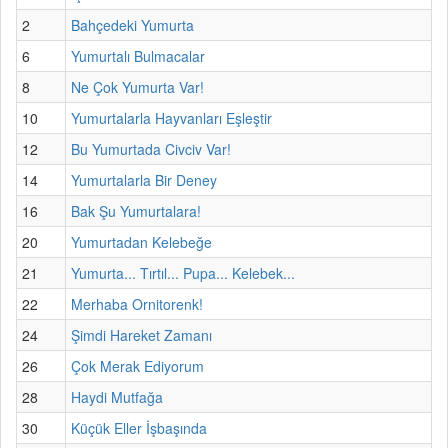
2
Bahçedeki Yumurta
6
Yumurtalı Bulmacalar
8
Ne Çok Yumurta Var!
10
Yumurtalarla Hayvanları Eşleştir
12
Bu Yumurtada Civciv Var!
14
Yumurtalarla Bir Deney
16
Bak Şu Yumurtalara!
20
Yumurtadan Kelebeğe
21
Yumurta... Tırtıl... Pupa... Kelebek...
22
Merhaba Ornitorenk!
24
Şimdi Hareket Zamanı
26
Çok Merak Ediyorum
28
Haydi Mutfağa
30
Küçük Eller İşbaşında