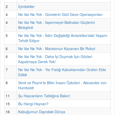
2
İçindekiler
4
Ne Var Ne Yok - Güvelerin Gizli Gece Operasyonları
4
Ne Var Ne Yok - İspermeçet Balinaları Güçlerini
Birleştirdi
5
Ne Var Ne Yok - İklim Değişikliği Antarktika'daki Yaşamı
Tehdit Ediyor
6
Ne Var Ne Yok - Maratonun Kazananı Bir Robot
6
Ne Var Ne Yok - Daha İyi Duymak İçin Gözleri
Kapatmaya Gerek Yok!
7
Ne Var Ne Yok - Yer Fıstığı Kabuklarından Grafen Elde
Edildi
8
Simit ve Peynir'le Bilim İnsanı Öyküleri - Alexander von
Humboldt
11
Şu Hayvanların Tatlılığına Bakın!
15
Bu Hangi Hayvan?
16
Kabuğumun Dışındaki Dünya