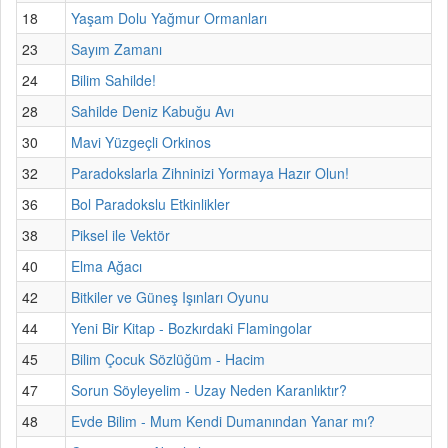
18
Yaşam Dolu Yağmur Ormanları
23
Sayım Zamanı
24
Bilim Sahilde!
28
Sahilde Deniz Kabuğu Avı
30
Mavi Yüzgeçli Orkinos
32
Paradokslarla Zihninizi Yormaya Hazır Olun!
36
Bol Paradokslu Etkinlikler
38
Piksel ile Vektör
40
Elma Ağacı
42
Bitkiler ve Güneş Işınları Oyunu
44
Yeni Bir Kitap - Bozkırdaki Flamingolar
45
Bilim Çocuk Sözlüğüm - Hacim
47
Sorun Söyleyelim - Uzay Neden Karanlıktır?
48
Evde Bilim - Mum Kendi Dumanından Yanar mı?