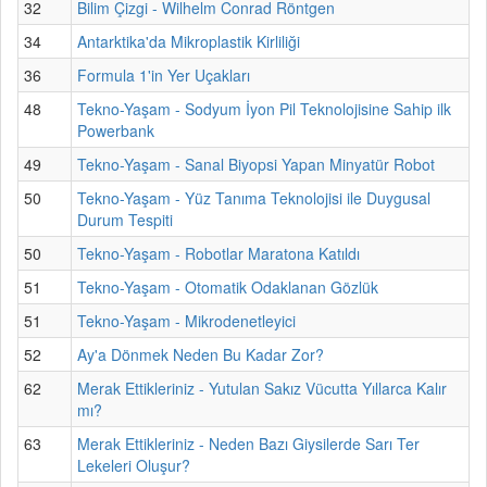
32
Bilim Çizgi - Wilhelm Conrad Röntgen
34
Antarktika'da Mikroplastik Kirliliği
36
Formula 1'in Yer Uçakları
48
Tekno-Yaşam - Sodyum İyon Pil Teknolojisine Sahip ilk
Powerbank
49
Tekno-Yaşam - Sanal Biyopsi Yapan Minyatür Robot
50
Tekno-Yaşam - Yüz Tanıma Teknolojisi ile Duygusal
Durum Tespiti
50
Tekno-Yaşam - Robotlar Maratona Katıldı
51
Tekno-Yaşam - Otomatik Odaklanan Gözlük
51
Tekno-Yaşam - Mikrodenetleyici
52
Ay'a Dönmek Neden Bu Kadar Zor?
62
Merak Ettikleriniz - Yutulan Sakız Vücutta Yıllarca Kalır
mı?
63
Merak Ettikleriniz - Neden Bazı Giysilerde Sarı Ter
Lekeleri Oluşur?