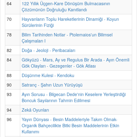
64
122 Yıllık Üçgen-Kare Dönüşüm Bulmacasının
Çözümünün Doğruluğu Kanıtlandı
70
Hayvanların Toplu Hareketlerinin Dinamiği - Koyun
Sürülerinin Fiziği
78
Bilim Tarihinden Notlar - Ptolemaios'un Bilimsel
Çalışmaları I
82
Doğa - Jeoloji - Peribacaları
84
Gökyüzü - Mars, Ay ve Regulus Bir Arada - Ayın Önemli
Gök Olayları - Gezegenler - Gök Atlası
88
Düşünme Kulesi - Kendoku
90
Satranç - Şahın Uzun Yürüyüşü
93
Ayın Sorusu - Bilgecan Dede'nin Keselere Yerleştirdiği
Boncuk Sayılarının Tahmin Edilmesi
94
Zekâ Oyunları
96
Yayın Dünyası - Besin Maddeleriyle Takım Olmak-
Organik Bahçecilikte Bitki Besin Maddelerinin Etkin
Kullanımı