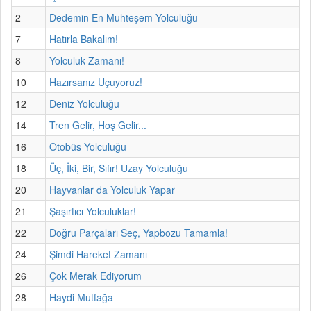
2
Dedemin En Muhteşem Yolculuğu
7
Hatırla Bakalım!
8
Yolculuk Zamanı!
10
Hazırsanız Uçuyoruz!
12
Deniz Yolculuğu
14
Tren Gelir, Hoş Gelir...
16
Otobüs Yolculuğu
18
Üç, İki, Bir, Sıfır! Uzay Yolculuğu
20
Hayvanlar da Yolculuk Yapar
21
Şaşırtıcı Yolculuklar!
22
Doğru Parçaları Seç, Yapbozu Tamamla!
24
Şimdi Hareket Zamanı
26
Çok Merak Ediyorum
28
Haydi Mutfağa