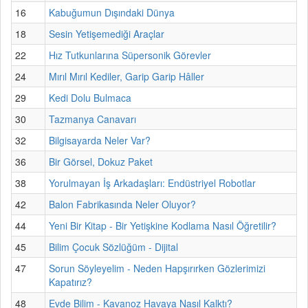
16
Kabuğumun Dışındaki Dünya
18
Sesin Yetişemediği Araçlar
22
Hız Tutkunlarına Süpersonik Görevler
24
Mırıl Mırıl Kediler, Garip Garip Hâller
29
Kedi Dolu Bulmaca
30
Tazmanya Canavarı
32
Bilgisayarda Neler Var?
36
Bir Görsel, Dokuz Paket
38
Yorulmayan İş Arkadaşları: Endüstriyel Robotlar
42
Balon Fabrikasında Neler Oluyor?
44
Yeni Bir Kitap - Bir Yetişkine Kodlama Nasıl Öğretilir?
45
Bilim Çocuk Sözlüğüm - Dijital
47
Sorun Söyleyelim - Neden Hapşırırken Gözlerimizi
Kapatırız?
48
Evde Bilim - Kavanoz Havaya Nasıl Kalktı?