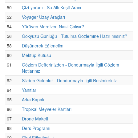
50
Çizi-yorum - Su Altı Keşif Aracı
52
Voyager Uzay Araçları
54
Yürüyen Merdiven Nasıl Çalışır?
56
Gökyüzü Günlüğü - Tutulma Gözlemine Hazır mısınız?
58
Düşünerek Eğlenelim
60
Mektup Kutusu
61
Gözlem Defterinizden - Dondurmayla İlgili Gözlem
Notlarınız
62
Sizden Gelenler - Dondurmayla İlgili Resimleriniz
64
Yanıtlar
65
Arka Kapak
66
Tropikal Meyveler Kartları
67
Drone Maketi
68
Ders Programı
69
Okul Etiketleri - 1