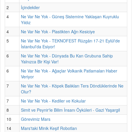
2
İçindekiler
4
Ne Var Ne Yok - Güneş Sistemine Yaklaşan Kuyruklu
Yıldız
4
Ne Var Ne Yok - Plastikten Ağrı Kesiciye
5
Ne Var Ne Yok - TEKNOFEST Rüzgârı 17-21 Eylül'de
İstanbul'da Esiyor!
6
Ne Var Ne Yok - Dünyada Bu Kan Grubuna Sahip
Yalnızca Bir Kişi Var!
6
Ne Var Ne Yok - Ağaçlar Volkanik Patlamaları Haber
Veriyor
7
Ne Var Ne Yok - Köpek Balıkları Ters Döndüklerinde Ne
Olur?
7
Ne Var Ne Yok - Kediler ve Kokular
8
Simit ve Peynir'le Bilim İnsanı Öyküleri - Gazi Yaşargil
10
Görevimiz Mars
14
Mars'taki Minik Keşif Robotları