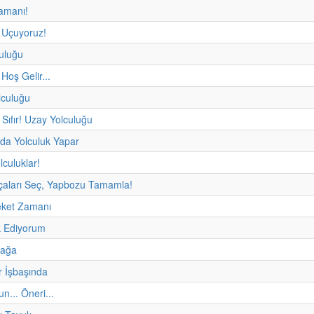
amanı!
 Uçuyoruz!
uluğu
 Hoş Gelir...
lculuğu
r, Sıfır! Uzay Yolculuğu
da Yolculuk Yapar
olculuklar!
çaları Seç, Yapbozu Tamamla!
eket Zamanı
 Ediyorum
fağa
r İşbaşında
un... Öneri...