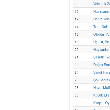
8
Yolculuk Z
10
Hazırsanız
12
Deniz Yolc
14
Tren Gelir,
16
Otobüs Yo
18
Üç, İki, Bi
20
Hayvanlar 
21
Şaşırtıcı Y
22
Doğru Par
24
Şimdi Har
26
Çok Merak
28
Haydi Mut
30
Küçük Elle
32
Kitap... Oy