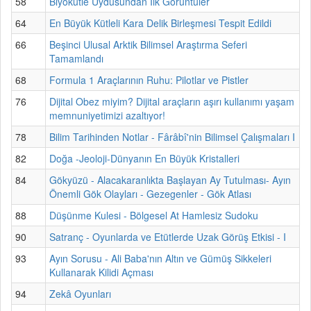
58
Biyokütle Uydusundan İlk Görüntüler
64
En Büyük Kütleli Kara Delik Birleşmesi Tespit Edildi
66
Beşinci Ulusal Arktik Bilimsel Araştırma Seferi
Tamamlandı
68
Formula 1 Araçlarının Ruhu: Pilotlar ve Pistler
76
Dijital Obez miyim? Dijital araçların aşırı kullanımı yaşam
memnuniyetimizi azaltıyor!
78
Bilim Tarihinden Notlar - Fârâbî'nin Bilimsel Çalışmaları I
82
Doğa -Jeoloji-Dünyanın En Büyük Kristalleri
84
Gökyüzü - Alacakaranlıkta Başlayan Ay Tutulması- Ayın
Önemli Gök Olayları - Gezegenler - Gök Atlası
88
Düşünme Kulesi - Bölgesel At Hamlesiz Sudoku
90
Satranç - Oyunlarda ve Etütlerde Uzak Görüş Etkisi - I
93
Ayın Sorusu - Ali Baba'nın Altın ve Gümüş Sikkeleri
Kullanarak Kilidi Açması
94
Zekâ Oyunları