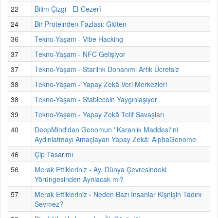
22
Bilim Çizgi - El-Cezerî
24
Bir Proteinden Fazlası: Glüten
36
Tekno-Yaşam - Vibe Hacking
37
Tekno-Yaşam - NFC Gelişiyor
37
Tekno-Yaşam - Starlink Donanımı Artık Ücretsiz
38
Tekno-Yaşam - Yapay Zekâ Veri Merkezleri
38
Tekno-Yaşam - Stablecoin Yaygınlaşıyor
39
Tekno-Yaşam - Yapay Zekâ Telif Savaşları
40
DeepMind'dan Genomun ''Karanlık Maddesi''ni
Aydınlatmayı Amaçlayan Yapay Zekâ: AlphaGenome
46
Çip Tasarımı
56
Merak Ettikleriniz - Ay, Dünya Çevresindeki
Yörüngesinden Ayrılacak mı?
57
Merak Ettikleriniz - Neden Bazı İnsanlar Kişnişin Tadını
Sevmez?