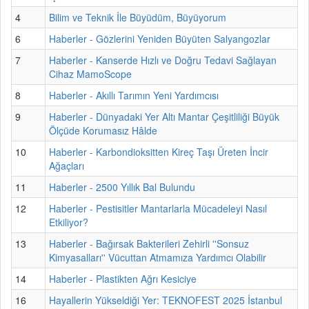
4
Bilim ve Teknik İle Büyüdüm, Büyüyorum
6
Haberler - Gözlerini Yeniden Büyüten Salyangozlar
7
Haberler - Kanserde Hızlı ve Doğru Tedavi Sağlayan
Cihaz MamoScope
8
Haberler - Akıllı Tarımın Yeni Yardımcısı
9
Haberler - Dünyadaki Yer Altı Mantar Çeşitliliği Büyük
Ölçüde Korumasız Hâlde
10
Haberler - Karbondioksitten Kireç Taşı Üreten İncir
Ağaçları
11
Haberler - 2500 Yıllık Bal Bulundu
12
Haberler - Pestisitler Mantarlarla Mücadeleyi Nasıl
Etkiliyor?
13
Haberler - Bağırsak Bakterileri Zehirli ''Sonsuz
Kimyasalları'' Vücuttan Atmamıza Yardımcı Olabilir
14
Haberler - Plastikten Ağrı Kesiciye
16
Hayallerin Yükseldiği Yer: TEKNOFEST 2025 İstanbul