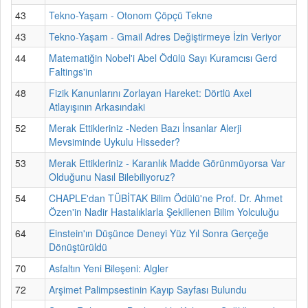
43
Tekno-Yaşam - Otonom Çöpçü Tekne
43
Tekno-Yaşam - Gmail Adres Değiştirmeye İzin Veriyor
44
Matematiğin Nobel'i Abel Ödülü Sayı Kuramcısı Gerd
Faltings'in
48
Fizik Kanunlarını Zorlayan Hareket: Dörtlü Axel
Atlayışının Arkasındaki
52
Merak Ettikleriniz -Neden Bazı İnsanlar Alerji
Mevsiminde Uykulu Hisseder?
53
Merak Ettikleriniz - Karanlık Madde Görünmüyorsa Var
Olduğunu Nasıl Bilebiliyoruz?
54
CHAPLE'dan TÜBİTAK Bilim Ödülü'ne Prof. Dr. Ahmet
Özen'in Nadir Hastalıklarla Şekillenen Bilim Yolculuğu
64
Einstein'ın Düşünce Deneyi Yüz Yıl Sonra Gerçeğe
Dönüştürüldü
70
Asfaltın Yeni Bileşeni: Algler
72
Arşimet Palimpsestinin Kayıp Sayfası Bulundu