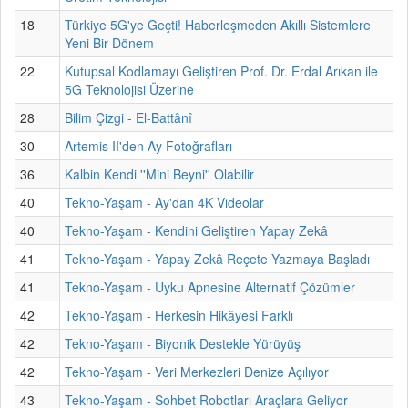
18
Türkiye 5G'ye Geçti! Haberleşmeden Akıllı Sistemlere
Yeni Bir Dönem
22
Kutupsal Kodlamayı Geliştiren Prof. Dr. Erdal Arıkan ile
5G Teknolojisi Üzerine
28
Bilim Çizgi - El-Battânî
30
Artemis II'den Ay Fotoğrafları
36
Kalbin Kendi ''Mini Beyni'' Olabilir
40
Tekno-Yaşam - Ay'dan 4K Videolar
40
Tekno-Yaşam - Kendini Geliştiren Yapay Zekâ
41
Tekno-Yaşam - Yapay Zekâ Reçete Yazmaya Başladı
41
Tekno-Yaşam - Uyku Apnesine Alternatif Çözümler
42
Tekno-Yaşam - Herkesin Hikâyesi Farklı
42
Tekno-Yaşam - Biyonik Destekle Yürüyüş
42
Tekno-Yaşam - Veri Merkezleri Denize Açılıyor
43
Tekno-Yaşam - Sohbet Robotları Araçlara Geliyor