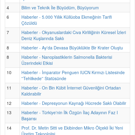
4
Bilim ve Teknik İle Büyüdüm, Büyüyorum
6
Haberler - 5.000 Yıllık Küllüoba Ekmeğinin Tarifi
Çözüldü
7
Haberler - Okyanuslardaki Cıva Kirliliğinin Küresel İzleri
Deniz Kuşlarında Saklı
8
Haberler - Ay'da Devasa Büyüklükte Bir Krater Oluştu
8
Haberler - Nanoplastiklerin Salmonella Bakterisi
Üzerindeki Etkisi
10
Haberler - İmparator Penguen IUCN Kırmızı Listesinde
''Tehlikede'' Statüsünde
11
Haberler - On Bin Kübit İnternet Güvenliğini Ortadan
Kaldırabilir
12
Haberler - Depresyonun Kaynağı Hücrede Saklı Olabilir
13
Haberler - Türkiye'nin İlk Özgün İlaç Adayının Faz I
Başarısı
14
Prof. Dr. Metin Sitti ve Ekibinden Mikro Ölçekli İki Yeni
Üretim Teknolojisi