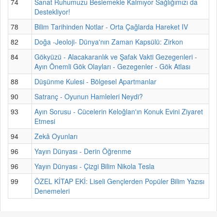
74
Sanat Ruhumuzu Beslemekle Kalmıyor Sağlığımızı da
Destekliyor!
78
Bilim Tarihinden Notlar - Orta Çağlarda Hareket IV
82
Doğa -Jeoloji- Dünya'nın Zaman Kapsülü: Zirkon
84
Gökyüzü - Alacakaranlık ve Şafak Vakti Gezegenleri -
Ayın Önemli Gök Olayları - Gezegenler - Gök Atlası
88
Düşünme Kulesi - Bölgesel Apartmanlar
90
Satranç - Oyunun Hamleleri Neydi?
93
Ayın Sorusu - Cücelerin Keloğlan'ın Konuk Evini Ziyaret
Etmesi
94
Zekâ Oyunları
96
Yayın Dünyası - Derin Öğrenme
96
Yayın Dünyası - Çizgi Bilim Nikola Tesla
99
ÖZEL KİTAP EKİ: Liseli Gençlerden Popüler Bilim Yazısı
Denemeleri