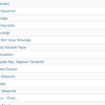
amanı!
 Uçuyoruz!
uluğu
 Hoş Gelir...
lculuğu
r, Sıfır! Uzay Yolculuğu
da Yolculuk Yapar
olculuklar!
çaları Seç, Yapbozu Tamamla!
eket Zamanı
 Ediyorum
fağa
r İşbaşında
un... Öneri...