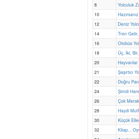
8
Yolculuk Z
10
Hazırsanız
12
Deniz Yolc
14
Tren Gelir,
16
Otobüs Yo
18
Üç, İki, Bi
20
Hayvanlar 
21
Şaşırtıcı Y
22
Doğru Par
24
Şimdi Har
26
Çok Merak
28
Haydi Mut
30
Küçük Elle
32
Kitap... Oy