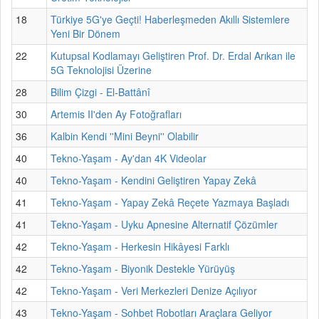
18
Türkiye 5G'ye Geçti! Haberleşmeden Akıllı Sistemlere
Yeni Bir Dönem
22
Kutupsal Kodlamayı Geliştiren Prof. Dr. Erdal Arıkan ile
5G Teknolojisi Üzerine
28
Bilim Çizgi - El-Battânî
30
Artemis II'den Ay Fotoğrafları
36
Kalbin Kendi ''Mini Beyni'' Olabilir
40
Tekno-Yaşam - Ay'dan 4K Videolar
40
Tekno-Yaşam - Kendini Geliştiren Yapay Zekâ
41
Tekno-Yaşam - Yapay Zekâ Reçete Yazmaya Başladı
41
Tekno-Yaşam - Uyku Apnesine Alternatif Çözümler
42
Tekno-Yaşam - Herkesin Hikâyesi Farklı
42
Tekno-Yaşam - Biyonik Destekle Yürüyüş
42
Tekno-Yaşam - Veri Merkezleri Denize Açılıyor
43
Tekno-Yaşam - Sohbet Robotları Araçlara Geliyor