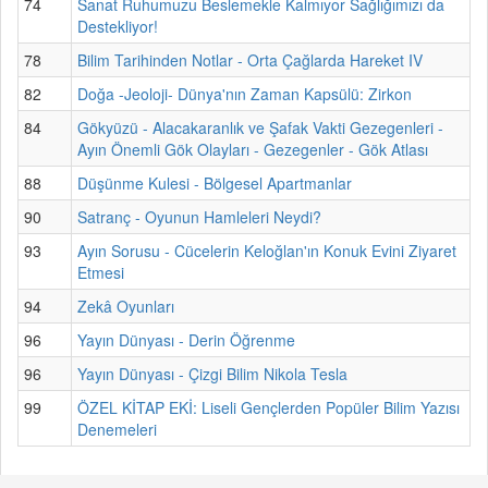
74
Sanat Ruhumuzu Beslemekle Kalmıyor Sağlığımızı da
Destekliyor!
78
Bilim Tarihinden Notlar - Orta Çağlarda Hareket IV
82
Doğa -Jeoloji- Dünya'nın Zaman Kapsülü: Zirkon
84
Gökyüzü - Alacakaranlık ve Şafak Vakti Gezegenleri -
Ayın Önemli Gök Olayları - Gezegenler - Gök Atlası
88
Düşünme Kulesi - Bölgesel Apartmanlar
90
Satranç - Oyunun Hamleleri Neydi?
93
Ayın Sorusu - Cücelerin Keloğlan'ın Konuk Evini Ziyaret
Etmesi
94
Zekâ Oyunları
96
Yayın Dünyası - Derin Öğrenme
96
Yayın Dünyası - Çizgi Bilim Nikola Tesla
99
ÖZEL KİTAP EKİ: Liseli Gençlerden Popüler Bilim Yazısı
Denemeleri