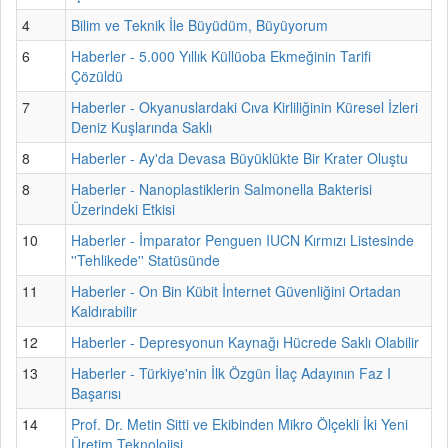
4
Bilim ve Teknik İle Büyüdüm, Büyüyorum
6
Haberler - 5.000 Yıllık Küllüoba Ekmeğinin Tarifi
Çözüldü
7
Haberler - Okyanuslardaki Cıva Kirliliğinin Küresel İzleri
Deniz Kuşlarında Saklı
8
Haberler - Ay'da Devasa Büyüklükte Bir Krater Oluştu
8
Haberler - Nanoplastiklerin Salmonella Bakterisi
Üzerindeki Etkisi
10
Haberler - İmparator Penguen IUCN Kırmızı Listesinde
''Tehlikede'' Statüsünde
11
Haberler - On Bin Kübit İnternet Güvenliğini Ortadan
Kaldırabilir
12
Haberler - Depresyonun Kaynağı Hücrede Saklı Olabilir
13
Haberler - Türkiye'nin İlk Özgün İlaç Adayının Faz I
Başarısı
14
Prof. Dr. Metin Sitti ve Ekibinden Mikro Ölçekli İki Yeni
Üretim Teknolojisi