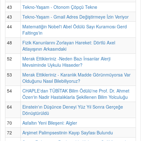
43
Tekno-Yaşam - Otonom Çöpçü Tekne
43
Tekno-Yaşam - Gmail Adres Değiştirmeye İzin Veriyor
44
Matematiğin Nobel'i Abel Ödülü Sayı Kuramcısı Gerd
Faltings'in
48
Fizik Kanunlarını Zorlayan Hareket: Dörtlü Axel
Atlayışının Arkasındaki
52
Merak Ettikleriniz -Neden Bazı İnsanlar Alerji
Mevsiminde Uykulu Hisseder?
53
Merak Ettikleriniz - Karanlık Madde Görünmüyorsa Var
Olduğunu Nasıl Bilebiliyoruz?
54
CHAPLE'dan TÜBİTAK Bilim Ödülü'ne Prof. Dr. Ahmet
Özen'in Nadir Hastalıklarla Şekillenen Bilim Yolculuğu
64
Einstein'ın Düşünce Deneyi Yüz Yıl Sonra Gerçeğe
Dönüştürüldü
70
Asfaltın Yeni Bileşeni: Algler
72
Arşimet Palimpsestinin Kayıp Sayfası Bulundu