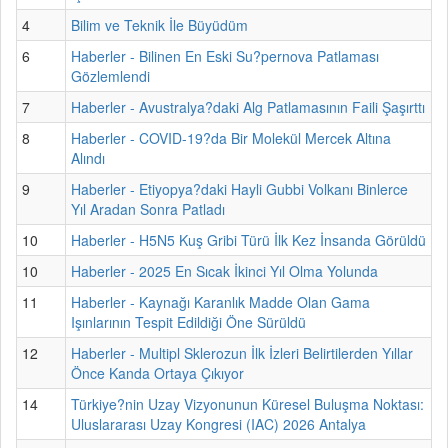
4
Bilim ve Teknik İle Büyüdüm
6
Haberler - Bilinen En Eski Su?pernova Patlaması
Gözlemlendi
7
Haberler - Avustralya?daki Alg Patlamasının Faili Şaşırttı
8
Haberler - COVID-19?da Bir Molekül Mercek Altına
Alındı
9
Haberler - Etiyopya?daki Hayli Gubbi Volkanı Binlerce
Yıl Aradan Sonra Patladı
10
Haberler - H5N5 Kuş Gribi Türü İlk Kez İnsanda Görüldü
10
Haberler - 2025 En Sıcak İkinci Yıl Olma Yolunda
11
Haberler - Kaynağı Karanlık Madde Olan Gama
Işınlarının Tespit Edildiği Öne Sürüldü
12
Haberler - Multipl Sklerozun İlk İzleri Belirtilerden Yıllar
Önce Kanda Ortaya Çıkıyor
14
Türkiye?nin Uzay Vizyonunun Küresel Buluşma Noktası:
Uluslararası Uzay Kongresi (IAC) 2026 Antalya