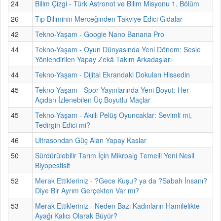
24
Bilim Çizgi - Türk Astronot ve Bilim Misyonu 1. Bölüm
26
Tıp Biliminin Merceğinden Takviye Edici Gıdalar
42
Tekno-Yaşam - Google Nano Banana Pro
44
Tekno-Yaşam - Oyun Dünyasında Yeni Dönem: Sesle
Yönlendirilen Yapay Zekâ Takım Arkadaşları
44
Tekno-Yaşam - Dijital Ekrandaki Dokuları Hissedin
45
Tekno-Yaşam - Spor Yayınlarında Yeni Boyut: Her
Açıdan İzlenebilen Üç Boyutlu Maçlar
45
Tekno-Yaşam - Akıllı Pelüş Oyuncaklar: Sevimli mi,
Tedirgin Edici mi?
46
Ultrasondan Güç Alan Yapay Kaslar
50
Sürdürülebilir Tarım İçin Mikroalg Temelli Yeni Nesil
Biyopestisit
52
Merak Ettikleriniz - ?Gece Kuşu? ya da ?Sabah İnsanı?
Diye Bir Ayrım Gerçekten Var mı?
53
Merak Ettikleriniz - Neden Bazı Kadınların Hamilelikte
Ayağı Kalıcı Olarak Büyür?