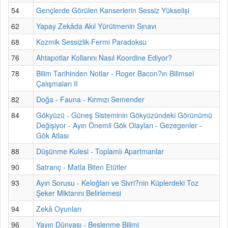
54
Gençlerde Görülen Kanserlerin Sessiz Yükselişi
62
Yapay Zekâda Akıl Yürütmenin Sınavı
68
Kozmik Sessizlik-Fermi Paradoksu
76
Ahtapotlar Kollarını Nasıl Koordine Ediyor?
78
Bilim Tarihinden Notlar - Roger Bacon?ın Bilimsel
Çalışmaları II
82
Doğa - Fauna - Kırmızı Semender
84
Gökyüzü - Güneş Sisteminin Gökyüzündeki Görünümü
Değişiyor - Ayın Önemli Gök Olayları - Gezegenler -
Gök Atlası
88
Düşünme Kulesi - Toplamlı Apartmanlar
90
Satranç - Matla Biten Etütler
93
Ayın Sorusu - Keloğlan ve Sivri?nin Küplerdeki Toz
Şeker Miktarını Belirlemesi
94
Zekâ Oyunları
96
Yayın Dünyası - Beslenme Bilimi