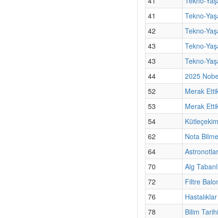
41
Tekno-Yaşa
41
Tekno-Yaşa
42
Tekno-Yaşa
43
Tekno-Yaşa
43
Tekno-Yaş
44
2025 Nobel
52
Merak Etti
53
Merak Ettik
54
Kütleçekim
62
Nota Bilm
64
Astronotla
70
Alg Tabanl
72
Filtre Bal
76
Hastalıklar
78
Bilim Tarih