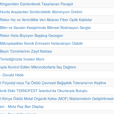
 Kirigamiden Esinlenilerek Tasarlanan Paraşüt
 Hurda Araçlardan Sürdürülebilir Alüminyum Üretimi
Rekor Hız ve Verimlilikle Veri Aktaran Fiber Optik Kablolar
Bilim ve Sanatın Kesişiminde Bilimsel İllüstrasyon Sergisi
- Rekor Hızla Büyüyen Başıboş Gezegen
Mikroplastikler Kemik Erimesini Hızlandırıyor Olabilir
 Beyin Tümörlerinin Zayıf Noktası
 Terlediğinizde İncelen Mont
yla Kontrol Edilen Mikrorobotlarla İlaç Dağıtımı
i - Donald Hebb
 Fizyoloji veya Tıp Ödülü Çevresel Bağışıklık Toleransı'nın Keşfine
eknik Ekibi TEKNOFEST İstanbul'da Okurlarıyla Buluştu
 Kimya Ödülü Metal Organik Kafes (MOF) Malzemelerin Geliştirilmesi
am - Meta Ray-Ban Display