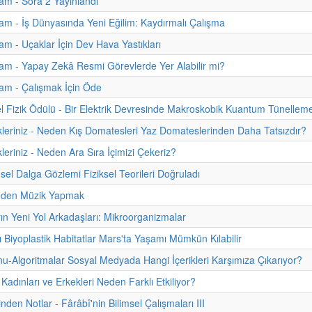
m - Sora 2 Yayınlandı
m - İş Dünyasında Yeni Eğilim: Kaydırmalı Çalışma
m - Uçaklar İçin Dev Hava Yastıkları
m - Yapay Zekâ Resmi Görevlerde Yer Alabilir mi?
am - Çalışmak İçin Öde
 Fizik Ödülü - Bir Elektrik Devresinde Makroskobik Kuantum Tünellem
kleriniz - Neden Kış Domatesleri Yaz Domateslerinden Daha Tatsızdır?
leriniz - Neden Ara Sıra İçimizi Çekeriz?
sel Dalga Gözlemi Fiziksel Teorileri Doğruladı
eden Müzik Yapmak
rın Yeni Yol Arkadaşları: Mikroorganizmalar
ı Biyoplastik Habitatlar Mars'ta Yaşamı Mümkün Kılabilir
onu-Algoritmalar Sosyal Medyada Hangi İçerikleri Karşımıza Çıkarıyor?
 Kadınları ve Erkekleri Neden Farklı Etkiliyor?
inden Notlar - Fârâbî'nin Bilimsel Çalışmaları III