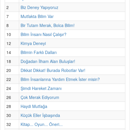
2
Biz Deney Yapıyoruz
7
Mutfakta Bilim Var
8
Bir Tutam Merak, Bolca Bilim!
10
Bilim İnsanı Nasıl Çalışır?
12
Kimya Deneyi
14
Bilimin Farklı Dalları
18
Doğadan İlham Alan Buluşlar!
20
Dikkat Dikkat! Burada Robotlar Var!
22
Bilim İnsanlarına Yardım Etmek İster misin?
24
Şimdi Hareket Zamanı
26
Çok Merak Ediyorum
28
Haydi Mutfağa
30
Küçük Eller İşbaşında
32
Kitap... Oyun... Öneri...