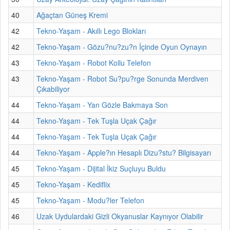
40
Ağaçtan Güneş Kremi
42
Tekno-Yaşam - Akıllı Lego Blokları
42
Tekno-Yaşam - Gözu?nu?zu?n İçinde Oyun Oynayın
43
Tekno-Yaşam - Robot Kollu Telefon
43
Tekno-Yaşam - Robot Su?pu?rge Sonunda Merdiven
Çıkabiliyor
44
Tekno-Yaşam - Yan Gözle Bakmaya Son
44
Tekno-Yaşam - Tek Tuşla Uçak Çağır
44
Tekno-Yaşam - Tek Tuşla Uçak Çağır
44
Tekno-Yaşam - Apple?ın Hesaplı Dizu?stu? Bilgisayarı
45
Tekno-Yaşam - Dijital İkiz Suçluyu Buldu
45
Tekno-Yaşam - Kediflix
45
Tekno-Yaşam - Modu?ler Telefon
46
Uzak Uydulardaki Gizli Okyanuslar Kaynıyor Olabilir