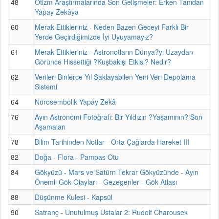
48
Otizm Araştırmalarında Son Gelişmeler: Erken Tanıdan
Yapay Zekâya
60
Merak Ettikleriniz - Neden Bazen Geceyi Farklı Bir
Yerde Geçirdiğimizde İyi Uyuyamayız?
61
Merak Ettikleriniz - Astronotların Dünya?yı Uzaydan
Görünce Hissettiği ?Kuşbakışı Etkisi? Nedir?
62
Verileri Binlerce Yıl Saklayabilen Yeni Veri Depolama
Sistemi
64
Nörosembolik Yapay Zekâ
76
Ayın Astronomi Fotoğrafı: Bir Yıldızın ?Yaşamının? Son
Aşamaları
78
Bilim Tarihinden Notlar - Orta Çağlarda Hareket III
82
Doğa - Flora - Pampas Otu
84
Gökyüzü - Mars ve Satürn Tekrar Gökyüzünde - Ayın
Önemli Gök Olayları - Gezegenler - Gök Atlası
88
Düşünme Kulesi - Kapsül
90
Satranç - Unutulmuş Ustalar 2: Rudolf Charousek