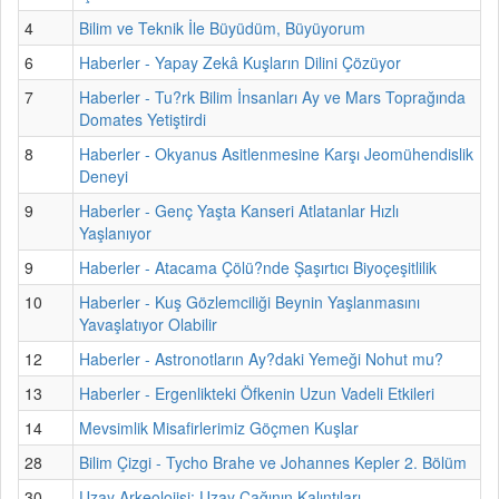
4
Bilim ve Teknik İle Büyüdüm, Büyüyorum
6
Haberler - Yapay Zekâ Kuşların Dilini Çözüyor
7
Haberler - Tu?rk Bilim İnsanları Ay ve Mars Toprağında
Domates Yetiştirdi
8
Haberler - Okyanus Asitlenmesine Karşı Jeomühendislik
Deneyi
9
Haberler - Genç Yaşta Kanseri Atlatanlar Hızlı
Yaşlanıyor
9
Haberler - Atacama Çölü?nde Şaşırtıcı Biyoçeşitlilik
10
Haberler - Kuş Gözlemciliği Beynin Yaşlanmasını
Yavaşlatıyor Olabilir
12
Haberler - Astronotların Ay?daki Yemeği Nohut mu?
13
Haberler - Ergenlikteki Öfkenin Uzun Vadeli Etkileri
14
Mevsimlik Misafirlerimiz Göçmen Kuşlar
28
Bilim Çizgi - Tycho Brahe ve Johannes Kepler 2. Bölüm
30
Uzay Arkeolojisi: Uzay Çağının Kalıntıları