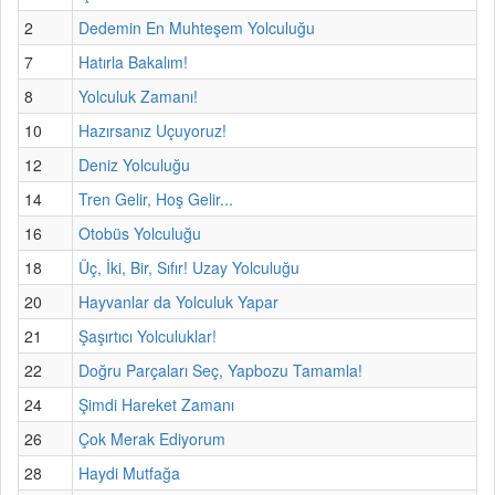
2
Dedemin En Muhteşem Yolculuğu
7
Hatırla Bakalım!
8
Yolculuk Zamanı!
10
Hazırsanız Uçuyoruz!
12
Deniz Yolculuğu
14
Tren Gelir, Hoş Gelir...
16
Otobüs Yolculuğu
18
Üç, İki, Bir, Sıfır! Uzay Yolculuğu
20
Hayvanlar da Yolculuk Yapar
21
Şaşırtıcı Yolculuklar!
22
Doğru Parçaları Seç, Yapbozu Tamamla!
24
Şimdi Hareket Zamanı
26
Çok Merak Ediyorum
28
Haydi Mutfağa