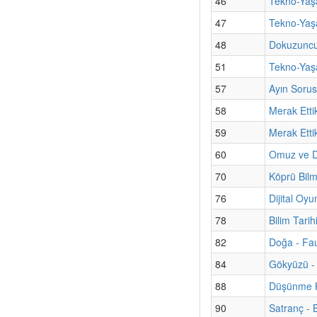
46
Tekno-Yaş
47
Tekno-Yaşa
48
Dokuzunc
51
Tekno-Yaşa
57
Ayın Sorus
58
Merak Etti
59
Merak Etti
60
Omuz ve Di
70
Köprü Bilm
76
Dijital Oy
78
Bilim Tari
82
Doğa - Fa
84
Gökyüzü - 
88
Düşünme Ku
90
Satranç - 