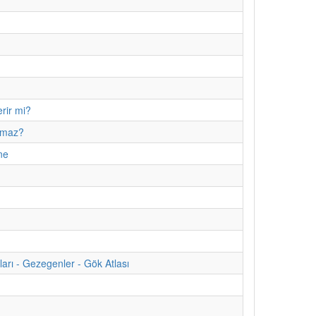
erir mi?
ulmaz?
ne
rı - Gezegenler - Gök Atlası