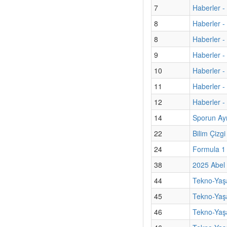
7
Haberler -
8
Haberler 
8
Haberler -
9
Haberler -
10
Haberler -
11
Haberler -
12
Haberler 
14
Sporun Ayr
22
Bilim Çizgi 
24
Formula 1
38
2025 Abel 
44
Tekno-Yaş
45
Tekno-Yaşa
46
Tekno-Yaşa