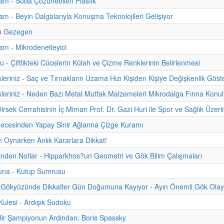
am - Suda Çözünebilen Plastik
m - Beyin Dalgalarıyla Konuşma Teknolojileri Gelişiyor
u Gezegen
m - Mikrodenetleyici
u - Çiftlikteki Cücelerin Külah ve Çizme Renklerinin Belirlenmesi
kleriniz - Saç ve Tırnakların Uzama Hızı Kişiden Kişiye Değişkenlik Göst
kleriniz - Neden Bazı Metal Mutfak Malzemeleri Mikrodalga Fırına Kon
rsek Cerrahisinin İç Mimarı Prof. Dr. Gazi Huri ile Spor ve Sağlık Üzeri
ecesinden Yapay Sinir Ağlarına Çizge Kuramı
un Oynarken Anlık Kararlara Dikkat!
hinden Notlar - Hipparkhos?un Geometri ve Gök Bilim Çalışmaları
una - Kutup Sumrusu
Gökyüzünde Dikkatler Gün Doğumuna Kayıyor - Ayın Önemli Gök Olayla
lesi - Ardışık Sudoku
Bir Şampiyonun Ardından: Boris Spassky