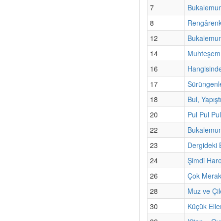
7
Bukalemunl
8
Rengârenk
12
Bukalemunl
14
Muhteşem 
16
Hangisinde
17
Sürüngenl
18
Bul, Yapışt
20
Pul Pul Pul
22
Bukalemunl
23
Dergideki
24
Şimdi Har
26
Çok Merak
28
Muz ve Çil
30
Küçük Elle