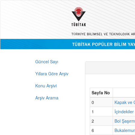
Güncel Sayı
Yıllara Göre Arşiv
Konu Arşivi
Sayfa No
Arşiv Arama
0
Kapak ve G
1
İçindekiler
2
Bol Şaşırm
6
Bukalemun