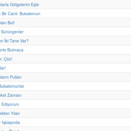
arla Gölgelerini Eşle
 Bir Canlı: Bukalemun
arı Bul!
Sürüngenler
n İki Tane Var?
erle Bulmaca
ır, Çöz!
lar!
arın Pulları
 Bukalemunlar
eket Zamanı
 Ediyorum
ekten Yılan
r İşbaşında