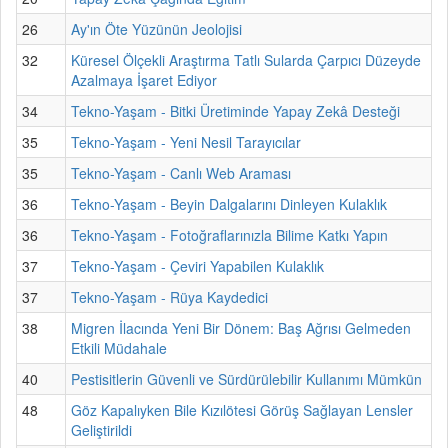
26
Ay'ın Öte Yüzünün Jeolojisi
32
Küresel Ölçekli Araştırma Tatlı Sularda Çarpıcı Düzeyde
Azalmaya İşaret Ediyor
34
Tekno-Yaşam - Bitki Üretiminde Yapay Zekâ Desteği
35
Tekno-Yaşam - Yeni Nesil Tarayıcılar
35
Tekno-Yaşam - Canlı Web Araması
36
Tekno-Yaşam - Beyin Dalgalarını Dinleyen Kulaklık
36
Tekno-Yaşam - Fotoğraflarınızla Bilime Katkı Yapın
37
Tekno-Yaşam - Çeviri Yapabilen Kulaklık
37
Tekno-Yaşam - Rüya Kaydedici
38
Migren İlacında Yeni Bir Dönem: Baş Ağrısı Gelmeden
Etkili Müdahale
40
Pestisitlerin Güvenli ve Sürdürülebilir Kullanımı Mümkün
48
Göz Kapalıyken Bile Kızılötesi Görüş Sağlayan Lensler
Geliştirildi