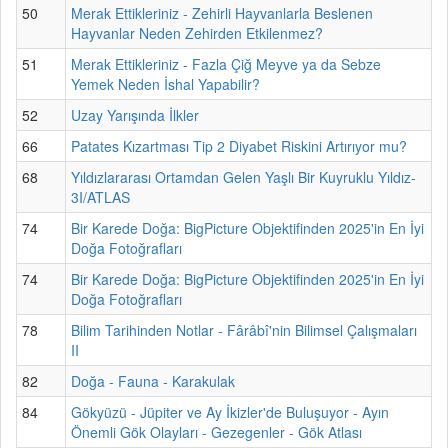
50
Merak Ettikleriniz - Zehirli Hayvanlarla Beslenen
Hayvanlar Neden Zehirden Etkilenmez?
51
Merak Ettikleriniz - Fazla Çiğ Meyve ya da Sebze
Yemek Neden İshal Yapabilir?
52
Uzay Yarışında İlkler
66
Patates Kızartması Tip 2 Diyabet Riskini Artırıyor mu?
68
Yıldızlararası Ortamdan Gelen Yaşlı Bir Kuyruklu Yıldız-
3I/ATLAS
74
Bir Karede Doğa: BigPicture Objektifinden 2025'in En İyi
Doğa Fotoğrafları
74
Bir Karede Doğa: BigPicture Objektifinden 2025'in En İyi
Doğa Fotoğrafları
78
Bilim Tarihinden Notlar - Fârâbî'nin Bilimsel Çalışmaları
II
82
Doğa - Fauna - Karakulak
84
Gökyüzü - Jüpiter ve Ay İkizler'de Buluşuyor - Ayın
Önemli Gök Olayları - Gezegenler - Gök Atlası