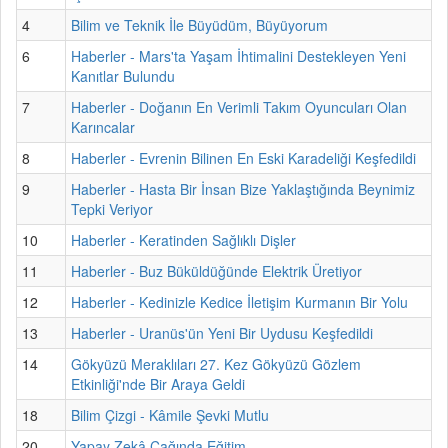
4
Bilim ve Teknik İle Büyüdüm, Büyüyorum
6
Haberler - Mars'ta Yaşam İhtimalini Destekleyen Yeni
Kanıtlar Bulundu
7
Haberler - Doğanın En Verimli Takım Oyuncuları Olan
Karıncalar
8
Haberler - Evrenin Bilinen En Eski Karadeliği Keşfedildi
9
Haberler - Hasta Bir İnsan Bize Yaklaştığında Beynimiz
Tepki Veriyor
10
Haberler - Keratinden Sağlıklı Dişler
11
Haberler - Buz Büküldüğünde Elektrik Üretiyor
12
Haberler - Kedinizle Kedice İletişim Kurmanın Bir Yolu
13
Haberler - Uranüs'ün Yeni Bir Uydusu Keşfedildi
14
Gökyüzü Meraklıları 27. Kez Gökyüzü Gözlem
Etkinliği'nde Bir Araya Geldi
18
Bilim Çizgi - Kâmile Şevki Mutlu
20
Yapay Zekâ Çağında Eğitim