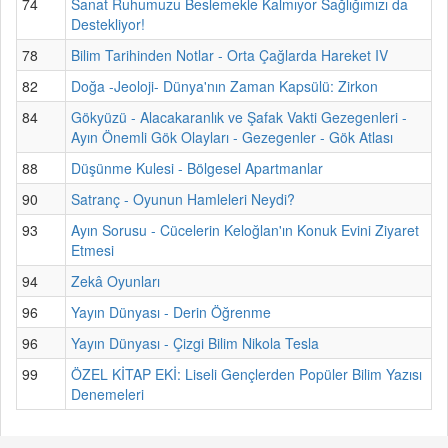
74
Sanat Ruhumuzu Beslemekle Kalmıyor Sağlığımızı da
Destekliyor!
78
Bilim Tarihinden Notlar - Orta Çağlarda Hareket IV
82
Doğa -Jeoloji- Dünya'nın Zaman Kapsülü: Zirkon
84
Gökyüzü - Alacakaranlık ve Şafak Vakti Gezegenleri -
Ayın Önemli Gök Olayları - Gezegenler - Gök Atlası
88
Düşünme Kulesi - Bölgesel Apartmanlar
90
Satranç - Oyunun Hamleleri Neydi?
93
Ayın Sorusu - Cücelerin Keloğlan'ın Konuk Evini Ziyaret
Etmesi
94
Zekâ Oyunları
96
Yayın Dünyası - Derin Öğrenme
96
Yayın Dünyası - Çizgi Bilim Nikola Tesla
99
ÖZEL KİTAP EKİ: Liseli Gençlerden Popüler Bilim Yazısı
Denemeleri