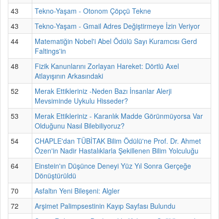
43
Tekno-Yaşam - Otonom Çöpçü Tekne
43
Tekno-Yaşam - Gmail Adres Değiştirmeye İzin Veriyor
44
Matematiğin Nobel'i Abel Ödülü Sayı Kuramcısı Gerd
Faltings'in
48
Fizik Kanunlarını Zorlayan Hareket: Dörtlü Axel
Atlayışının Arkasındaki
52
Merak Ettikleriniz -Neden Bazı İnsanlar Alerji
Mevsiminde Uykulu Hisseder?
53
Merak Ettikleriniz - Karanlık Madde Görünmüyorsa Var
Olduğunu Nasıl Bilebiliyoruz?
54
CHAPLE'dan TÜBİTAK Bilim Ödülü'ne Prof. Dr. Ahmet
Özen'in Nadir Hastalıklarla Şekillenen Bilim Yolculuğu
64
Einstein'ın Düşünce Deneyi Yüz Yıl Sonra Gerçeğe
Dönüştürüldü
70
Asfaltın Yeni Bileşeni: Algler
72
Arşimet Palimpsestinin Kayıp Sayfası Bulundu