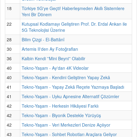
18
Türkiye 5G'ye Geçti! Haberleşmeden Akıllı Sistemlere
Yeni Bir Dönem
22
Kutupsal Kodlamayı Geliştiren Prof. Dr. Erdal Arıkan ile
5G Teknolojisi Üzerine
28
Bilim Çizgi - El-Battânî
30
Artemis II'den Ay Fotoğrafları
36
Kalbin Kendi ''Mini Beyni'' Olabilir
40
Tekno-Yaşam - Ay'dan 4K Videolar
40
Tekno-Yaşam - Kendini Geliştiren Yapay Zekâ
41
Tekno-Yaşam - Yapay Zekâ Reçete Yazmaya Başladı
41
Tekno-Yaşam - Uyku Apnesine Alternatif Çözümler
42
Tekno-Yaşam - Herkesin Hikâyesi Farklı
42
Tekno-Yaşam - Biyonik Destekle Yürüyüş
42
Tekno-Yaşam - Veri Merkezleri Denize Açılıyor
43
Tekno-Yaşam - Sohbet Robotları Araçlara Geliyor