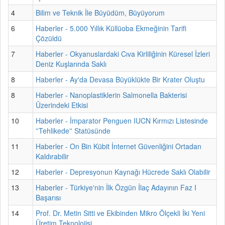
4
Bilim ve Teknik İle Büyüdüm, Büyüyorum
6
Haberler - 5.000 Yıllık Küllüoba Ekmeğinin Tarifi
Çözüldü
7
Haberler - Okyanuslardaki Cıva Kirliliğinin Küresel İzleri
Deniz Kuşlarında Saklı
8
Haberler - Ay'da Devasa Büyüklükte Bir Krater Oluştu
8
Haberler - Nanoplastiklerin Salmonella Bakterisi
Üzerindeki Etkisi
10
Haberler - İmparator Penguen IUCN Kırmızı Listesinde
''Tehlikede'' Statüsünde
11
Haberler - On Bin Kübit İnternet Güvenliğini Ortadan
Kaldırabilir
12
Haberler - Depresyonun Kaynağı Hücrede Saklı Olabilir
13
Haberler - Türkiye'nin İlk Özgün İlaç Adayının Faz I
Başarısı
14
Prof. Dr. Metin Sitti ve Ekibinden Mikro Ölçekli İki Yeni
Üretim Teknolojisi